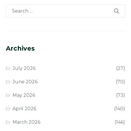
Archives
July 2026
(27)
June 2026
(70)
May 2026
(73)
April 2026
(140)
March 2026
(146)