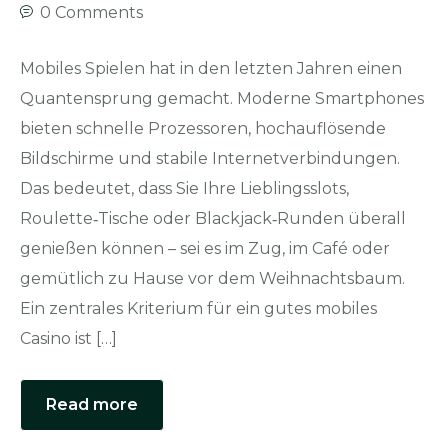
0 Comments
Mobiles Spielen hat in den letzten Jahren einen
Quantensprung gemacht. Moderne Smartphones
bieten schnelle Prozessoren, hochauflösende
Bildschirme und stabile Internetverbindungen.
Das bedeutet, dass Sie Ihre Lieblingsslots,
Roulette‑Tische oder Blackjack‑Runden überall
genießen können – sei es im Zug, im Café oder
gemütlich zu Hause vor dem Weihnachtsbaum.
Ein zentrales Kriterium für ein gutes mobiles
Casino ist […]
Read more