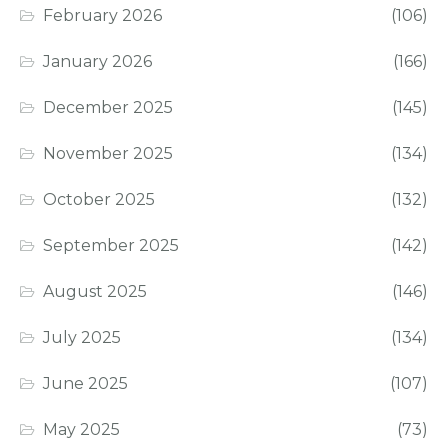
February 2026
(106)
January 2026
(166)
December 2025
(145)
November 2025
(134)
October 2025
(132)
September 2025
(142)
August 2025
(146)
July 2025
(134)
June 2025
(107)
May 2025
(73)