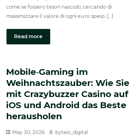
come se fossero tesori nascosti, cercando di
massimizzare il valore di ogni euro speso. […]
Read more
Mobile‑Gaming im
Weihnachtszauber: Wie Sie
mit Crazybuzzer Casino auf
iOS und Android das Beste
herausholen
May 30, 2026
byteio_digital