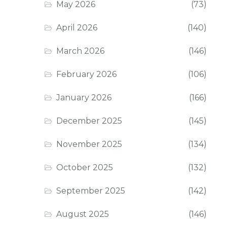
May 2026
(73)
April 2026
(140)
March 2026
(146)
February 2026
(106)
January 2026
(166)
December 2025
(145)
November 2025
(134)
October 2025
(132)
September 2025
(142)
August 2025
(146)