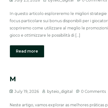
July 23, 2026
byteio_digital
0 Comments
In questo articolo esploreremo le migliori strategie 
focus particolare sui bonus disponibili per i giocatori
scopriremo come utilizzare al meglio le promozioni e
gioco e ottimizzare le possibilità di […]
Read more
M
July 19, 2026
byteio_digital
0 Comments
Neste artigo, vamos explorar as melhores práticas p