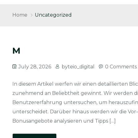
Home
Uncategorized
M
July 28, 2026
byteio_digital
0 Comments
In diesem Artikel werfen wir einen detaillierten Bl
zunehmend an Beliebtheit gewinnt. Wir werden d
Benutzererfahrung untersuchen, um herauszufin
unterscheidet. Darüber hinaus werden wir die Vor
Bonusangebote analysieren und Tipps […]