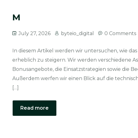
M
July 27, 2026
byteio_digital
0 Comments
In diesem Artikel werden wir untersuchen, wie da
erheblich zu steigern. Wir werden verschiedene As
Bonusangebote, die Einsatzstrategien sowie die B
Außerdem werfen wir einen Blick auf die technische
[…]
Read more