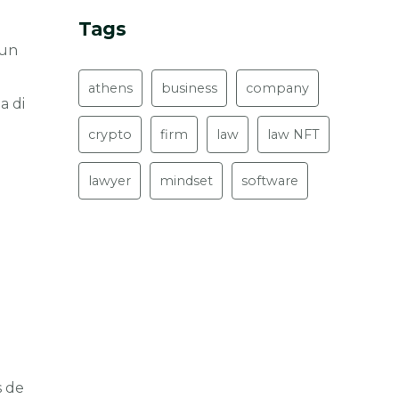
Tags
 un
athens
business
company
a di
crypto
firm
law
law NFT
lawyer
mindset
software
s de