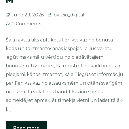
June 29, 2026
byteio_digital
0 Comments
Šajā rakstā tiks aplūkots Fenikss kazino bonusa
kods un tā izmantošanas iespējas, lai jūs varētu
iegūt maksimālu vērtību no piedāvātajiem
bonusiem. Uzzināsiet, kā reģistrēties, kādi bonusi ir
pieejami, kā tos izmantot, kā arī iegūsiet informāciju
par Fenikss kazino atsauksmēm un citām svarīgām
niansēm. Ja vēlaties izbaudīt kazino spēles,
apmeklējiet apmeklēt tīmekļa vietni un lasiet tālāk!
[…]
Read more