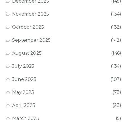
December 2025
(145)
November 2025
(134)
October 2025
(132)
September 2025
(142)
August 2025
(146)
July 2025
(134)
June 2025
(107)
May 2025
(73)
April 2025
(23)
March 2025
(5)