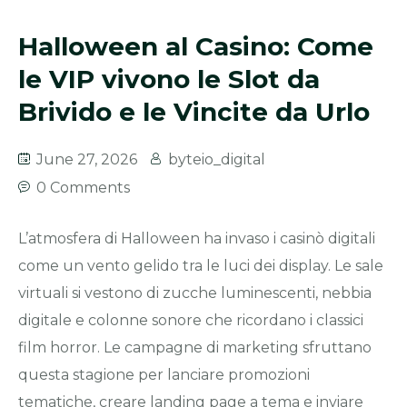
Halloween al Casino: Come
le VIP vivono le Slot da
Brivido e le Vincite da Urlo
June 27, 2026
byteio_digital
0 Comments
L’atmosfera di Halloween ha invaso i casinò digitali
come un vento gelido tra le luci dei display. Le sale
virtuali si vestono di zucche luminescenti, nebbia
digitale e colonne sonore che ricordano i classici
film horror. Le campagne di marketing sfruttano
questa stagione per lanciare promozioni
tematiche, creare landing page a tema e inviare