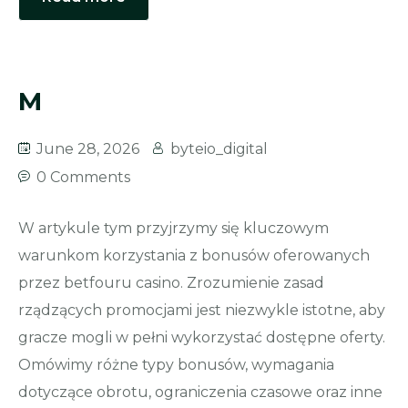
M
June 28, 2026
byteio_digital
0 Comments
W artykule tym przyjrzymy się kluczowym
warunkom korzystania z bonusów oferowanych
przez betfouru casino. Zrozumienie zasad
rządzących promocjami jest niezwykle istotne, aby
gracze mogli w pełni wykorzystać dostępne oferty.
Omówimy różne typy bonusów, wymagania
dotyczące obrotu, ograniczenia czasowe oraz inne