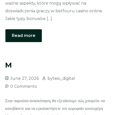
ważne aspekty, które mogą wpływać na
doświadczenia graczy w betfouru casino online.
Jakie typy bonusów […]
Read more
M
June 27, 2026
byteio_digital
0 Comments
Στην παρούσα ανασκόπηση, θα εξετάσουμε πώς μπορείτε να
κατεβάσετε και να εγκαταστήσετε τον κορυφαίο κουλοχέρη