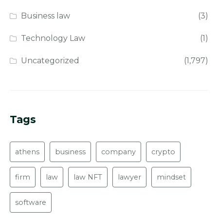
Business law
(3)
Technology Law
(1)
Uncategorized
(1,797)
Tags
athens
business
company
crypto
firm
law
law NFT
lawyer
mindset
software