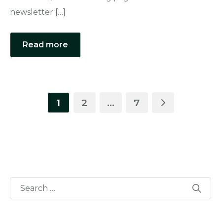
newsletter […]
Read more
1
2
…
7