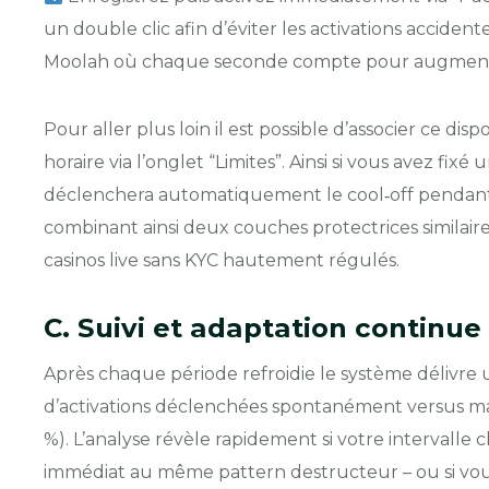
un double clic afin d’éviter les activations accide
Moolah où chaque seconde compte pour augmenter
Pour aller plus loin il est possible d’associer ce di
horaire via l’onglet “Limites”. Ainsi si vous avez f
déclenchera automatiquement le cool‑off pendant 
combinant ainsi deux couches protectrices similair
casinos live sans KYC hautement régulés.
C. Suivi et adaptation continue
Après chaque période refroidie le système délivre 
d’activations déclenchées spontanément versus man
%). L’analyse révèle rapidement si votre intervalle 
immédiat au même pattern destructeur – ou si vou