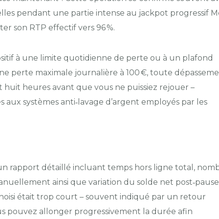
ntelles pendant une partie intense au jackpot progressif 
 son RTP effectif vers 96 %.
spositif à une limite quotidienne de perte ou à un plafond
ixé une perte maximale journalière à 100 €, toute dépassem
huit heures avant que vous ne puissiez rejouer –
es aux systèmes anti‑lavage d’argent employés par les
un rapport détaillé incluant temps hors ligne total, nom
uellement ainsi que variation du solde net post‐pause 
choisi était trop court – souvent indiqué par un retour
s pouvez allonger progressivement la durée afin