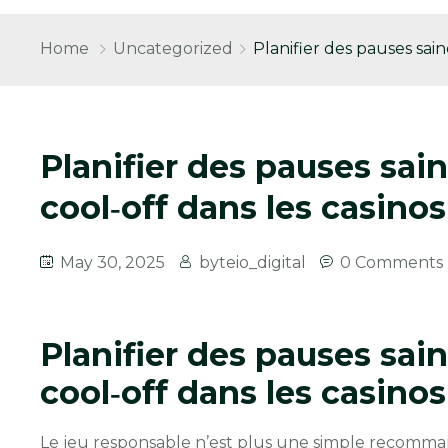
Home
Uncategorized
Planifier des pauses sain
Planifier des pauses sai
cool‑off dans les casinos
May 30, 2025
byteio_digital
0 Comments
Planifier des pauses sai
cool‑off dans les casinos
Le jeu responsable n’est plus une simple recomman