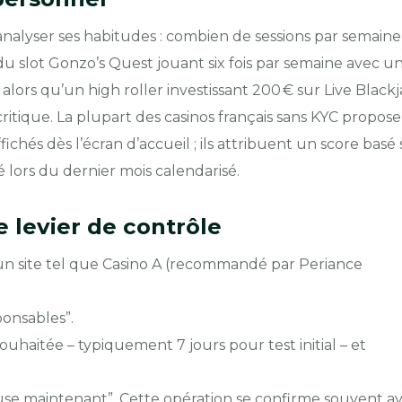
analyser ses habitudes : combien de sessions par semaine
slot Gonzo’s Quest jouant six fois par semaine avec u
rs qu’un high roller investissant 200 € sur Live Black
ritique. La plupart des casinos français sans KYC propos
ichés dès l’écran d’accueil ; ils attribuent un score basé 
é lors du dernier mois calendarisé.
 levier de contrôle
n site tel que Casino A (recommandé par Periance
onsables”.
ouhaitée – typiquement 7 jours pour test initial – et
use maintenant”. Cette opération se confirme souvent a