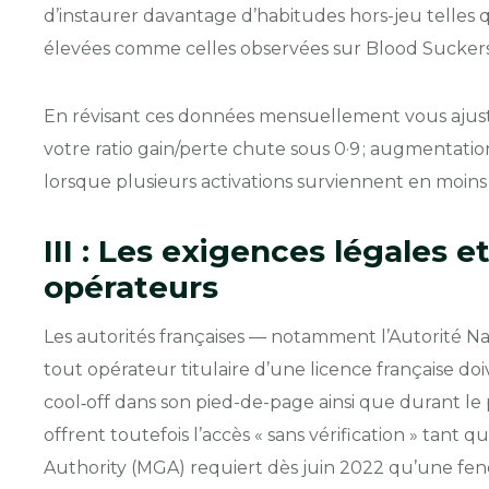
d’instaurer davantage d’habitudes hors-jeu telles 
élevées comme celles observées sur Blood Suckers V
En révisant ces données mensuellement vous ajust
votre ratio gain/perte chute sous 0·9 ; augmentat
lorsque plusieurs activations surviennent en moins d
III : Les exigences légales e
opérateurs
Les autorités françaises — notamment l’Autorité N
tout opérateur titulaire d’une licence française doi
cool‑off dans son pied-de-page ainsi que durant le p
offrent toutefois l’accès « sans vérification » tant
Authority (MGA) requiert dès juin 2022 qu’une fen