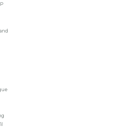
TP
uand
 que
ng
il