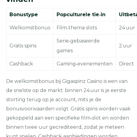
Bonustype
Popculturele tie‑in
Uitbeta
Welkomstbonus
Film‑thema slots
24 uur
Serie‑gebaseerde
Gratis spins
2 uur
games
Cashback
Gaming‑evenementen
Direct
De welkomstbonus bij Gigaspinz Casino is een van
de snelste op de markt: binnen 24 uur is je eerste
storting terug op je account, mits je de
bonusvoorwaarden volgt. Gratis spins worden vaak
gekoppeld aan een specifieke film‑slot en worden
binnen twee uur gecrediteerd, zodat je meteen
kunt spelen. Cashback‑aanbiedingen worden