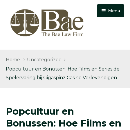
Menu
Practice Areas
Home
Uncategorized
Case Studies
Service Areas
Popcultuur en Bonussen: Hoe Films en Series de
Spelervaring bij Gigaspinz Casino Verlevendigen
Page
Home
Contact Us
Popcultuur en
Bonussen: Hoe Films en