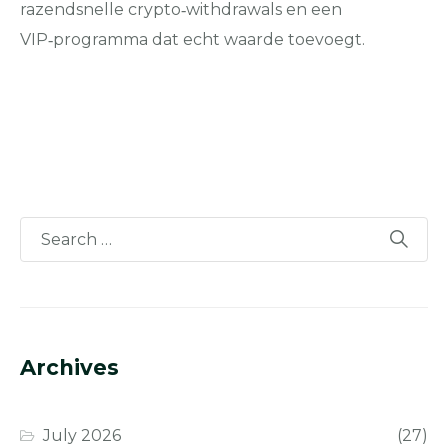
razendsnelle crypto‑withdrawals en een
VIP‑programma dat echt waarde toevoegt.
Archives
July 2026
(27)