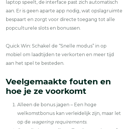
laptop speelt, de interface past zich automatisch
aan. Er is geen aparte app nodig, wat opslagruimte
bespaart en zorgt voor directe toegang tot alle
popculturele slots en bonussen.
Quick Win: Schakel de “Snelle modus” in op
mobiel om laadtijden te verkorten en meer tijd
aan het spel te besteden.
Veelgemaakte fouten en
hoe je ze voorkomt
Alleen de bonus jagen – Een hoge
welkomstbonus kan verleidelijk zijn, maar let
op de
wagering requirements
.