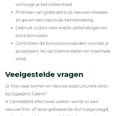
verhoogt je betrokkenheid.
Profiteer van gratis spins op nieuwe releases;
ze geven een risicovrije kennismaking.
Gebruik crypto voor snelle uitbetalingen en
extra bonussen.
Controleer de bonusvoorwaarden voordat je
accepteert; let op inzetvereisten en maximale
winst.
Veelgestelde vragen
Q: Hoe vaak komen er nieuwe popculturele slots
bij Gigaspinz Casino?
A: Gemiddeld elke twee weken wordt er een
nieuwe film‑ of serie‑gebaseerde slot toegevoegd,