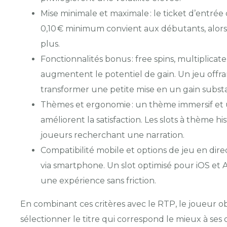
Mise minimale et maximale : le ticket d’entré
0,10 € minimum convient aux débutants, alors 
plus.
Fonctionnalités bonus : free spins, multiplicat
augmentent le potentiel de gain. Un jeu offra
transformer une petite mise en un gain substa
Thèmes et ergonomie : un thème immersif et u
améliorent la satisfaction. Les slots à thème h
joueurs recherchant une narration.
Compatibilité mobile et options de jeu en dire
via smartphone. Un slot optimisé pour iOS et
une expérience sans friction.
En combinant ces critères avec le RTP, le joueur 
sélectionner le titre qui correspond le mieux à ses 