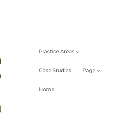
Practice Areas
Case Studies
Page
Home