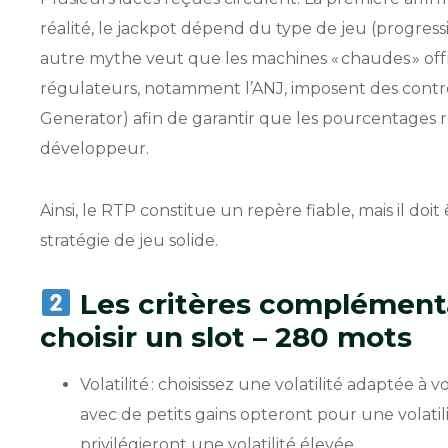
réalité, le jackpot dépend du type de jeu (progres
autre mythe veut que les machines « chaudes » of
régulateurs, notamment l’ANJ, imposent des cont
Generator) afin de garantir que les pourcentages 
développeur.
Ainsi, le RTP constitue un repère fiable, mais il d
stratégie de jeu solide.
Les critères complémenta
choisir un slot – 280 mots
Volatilité : choisissez une volatilité adaptée à
avec de petits gains opteront pour une volatili
privilégieront une volatilité élevée.