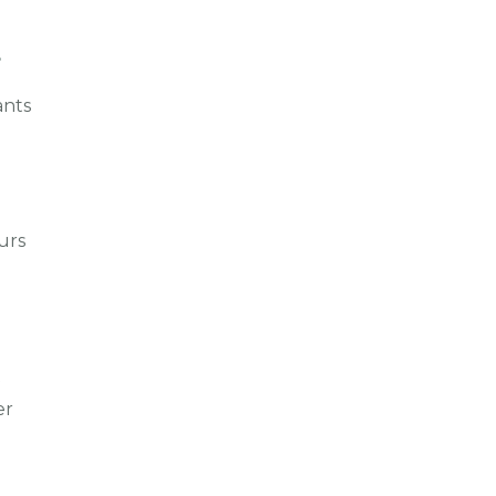
s
ants
urs
t
er