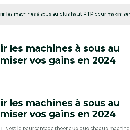
ir les machines à sous au plus haut RTP pour maximiser
ir les machines à sous au
miser vos gains en 2024
ir les machines à sous au
miser vos gains en 2024
TP, est le pourcentage théorique que chaque machine