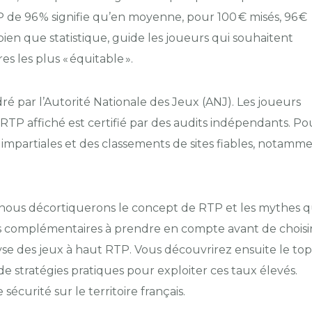
 de 96 % signifie qu’en moyenne, pour 100 € misés, 96 €
ien que statistique, guide les joueurs qui souhaitent
res les plus « équitable ».
dré par l’Autorité Nationale des Jeux (ANJ). Les joueurs
RTP affiché est certifié par des audits indépendants. Po
es impartiales et des classements de sites fiables, notamm
rd, nous décortiquerons le concept de RTP et les mythes q
res complémentaires à prendre en compte avant de choisi
yse des jeux à haut RTP. Vous découvrirez ensuite le top
e stratégies pratiques pour exploiter ces taux élevés.
sécurité sur le territoire français.