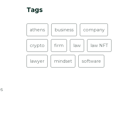
Tags
athens
business
company
crypto
firm
law
law NFT
lawyer
mindset
software
os