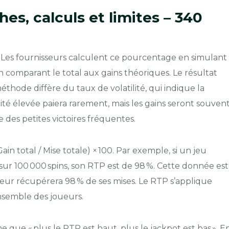
s, calculs et limites – 340
es fournisseurs calculent ce pourcentage en simulant
en comparant le total aux gains théoriques. Le résultat
hode diffère du taux de volatilité, qui indique la
lité élevée paiera rarement, mais les gains seront souven
re des petites victoires fréquentes.
in total / Mise totale) × 100. Par exemple, si un jeu
sur 100 000 spins, son RTP est de 98 %. Cette donnée est
eur récupérera 98 % de ses mises. Le RTP s’applique
nsemble des joueurs.
e que « plus le RTP est haut, plus le jackpot est bas ». E