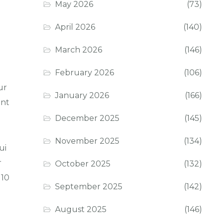
May 2026
(73)
April 2026
(140)
March 2026
(146)
February 2026
(106)
ur
January 2026
(166)
ent
December 2025
(145)
November 2025
(134)
ui
r
October 2025
(132)
 10
September 2025
(142)
August 2025
(146)