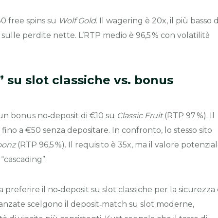
0 free spins su
Wolf Gold
. Il wagering è 20x, il più basso 
ulle perdite nette. L’RTP medio è 96,5 % con volatilità
 su slot classiche vs. bonus
un bonus no‑deposit di €10 su
Classic Fruit
(RTP 97 %). Il
e fino a €50 senza depositare. In confronto, lo stesso sito
oonz
(RTP 96,5 %). Il requisito è 35x, ma il valore potenzia
 “cascading”.
a preferire il no‑deposit su slot classiche per la sicurezza 
nzate scelgono il deposit‑match su slot moderne,