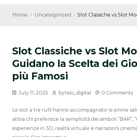
Home
Uncategorized
Slot Classiche vs Slot M
Slot Classiche vs Slot 
Guidano la Scelta dei Gio
più Famosi
July 11, 2025
byteio_digital
0 Comments
Le slot a tre rulli hanno accompagnato le prime sal
attira chi preferisce la semplicità dei simboli “BAR”, “
esperienze in 3D, realtà virtuale e narrazioni cine