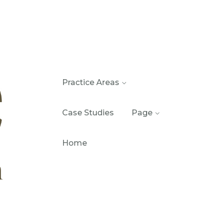
Practice Areas
Case Studies
Page
Home