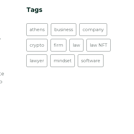
Tags
athens
business
company
,
crypto
firm
law
law NFT
lawyer
mindset
software
te
TP