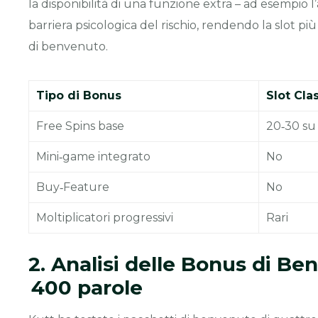
la disponibilità di una funzione extra – ad esempio 
barriera psicologica del rischio, rendendo la slot più
di benvenuto.
Tipo di Bonus
Slot Cla
Free Spins base
20‑30 su 
Mini‑game integrato
No
Buy‑Feature
No
Moltiplicatori progressivi
Rari
2. Analisi delle Bonus di Be
400 parole