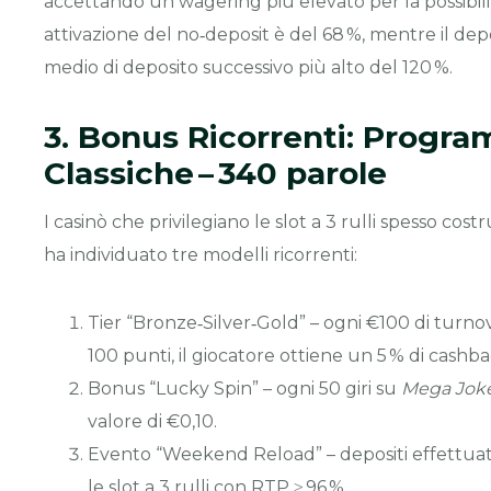
accettando un wagering più elevato per la possibilità
attivazione del no‑deposit è del 68 %, mentre il de
medio di deposito successivo più alto del 120 %.
3. Bonus Ricorrenti: Progra
Classiche – 340 parole
I casinò che privilegiano le slot a 3 rulli spesso co
ha individuato tre modelli ricorrenti:
Tier “Bronze‑Silver‑Gold” – ogni €100 di turno
100 punti, il giocatore ottiene un 5 % di cashb
Bonus “Lucky Spin” – ogni 50 giri su
Mega Jok
valore di €0,10.
Evento “Weekend Reload” – depositi effettuati 
le slot a 3 rulli con RTP ≥ 96 %.