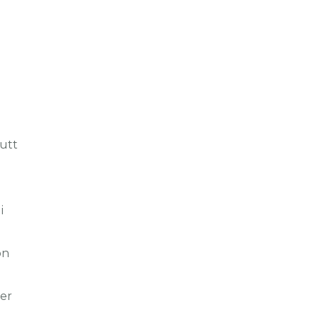
Kutt
i
on
per