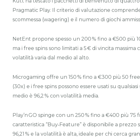
Kutt ha testato i pacchetti di benvenuto di quattro
Pragmatic Play. Il criterio di valutazione comprende 
scommessa (wagering) e il numero di giochi ammissib
NetEnt propone spesso un 200 % fino a €500 più 10
ma i free spins sono limitati a 5 € di vincita massima
volatilità varia dal medio al alto.
Microgaming offre un 150 % fino a €300 più 50 free
(30x) e i free spins possono essere usati su qualsiasi 
medio è 96,2 % con volatilità media.
Play’n GO spinge con un 250 % fino a €400 più 75 f
caratteristica “Buy‑Feature” è disponibile a prezzo s
96,21 % e la volatilità è alta, ideale per chi cerca gr