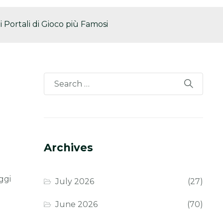
 Portali di Gioco più Famosi
Archives
ggi
July 2026
(27)
June 2026
(70)