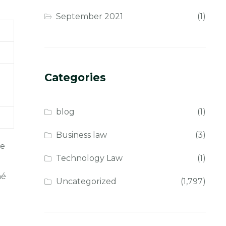
September 2021
(1)
Categories
blog
(1)
Business law
(3)
le
Technology Law
(1)
hé
Uncategorized
(1,797)