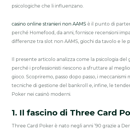
psicologiche che li influenzano.
casino online stranieri non AAMS
è il punto di parte
perché Homefood, da anni, fornisce recensioni imparzi
differenze tra slot non AAMS, giochi da tavolo e le 
Il presente articolo analizza come la psicologia del 
perché i professionisti riescono a sfruttare al megl
gioco. Scopriremo, passo dopo passo, i meccanismi men
tecniche di gestione del bankroll e, infine, le ten
Poker nei casinò moderni.
1. Il fascino di Three Card 
Three Card Poker è nato negli anni ’90 grazie a De