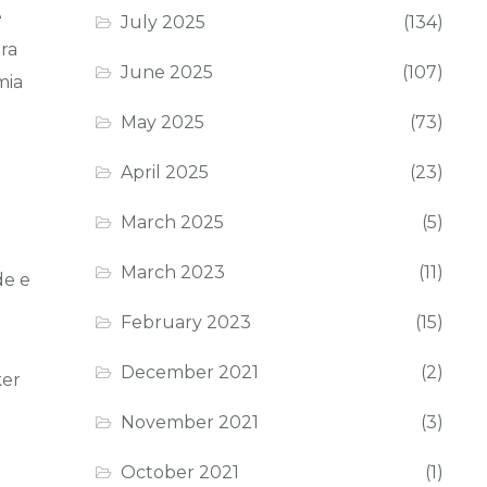
e
July 2025
(134)
era
June 2025
(107)
mia
May 2025
(73)
April 2025
(23)
March 2025
(5)
March 2023
(11)
de e
February 2023
(15)
December 2021
(2)
ker
November 2021
(3)
October 2021
(1)