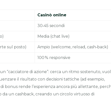
Casinò online
30‑45 secondi
lo)
Media (chat live)
erte sul posto)
Ampio (welcome, reload, cash‑back)
100 % responsive
è un “cacciatore di azione”: cerca un ritmo sostenuto, vuo
fluenzare il risultato con decisioni tattiche (ad esempio,
 di bonus rende l’esperienza ancora più allettante, perc
 da un cashback, creando un circolo virtuoso di