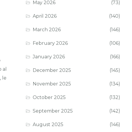
May 2026
(73)
April 2026
(140)
March 2026
(146)
February 2026
(106)
January 2026
(166)
o
 al
December 2025
(145)
 le
November 2025
(134)
October 2025
(132)
September 2025
(142)
August 2025
(146)