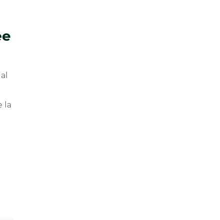
ee
al
 la