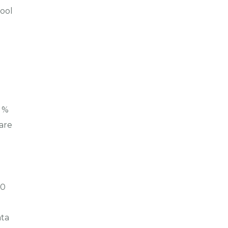
pool
0 %
dare
00
ata