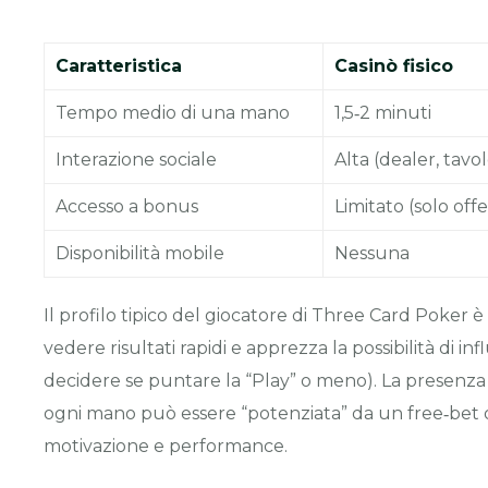
Caratteristica
Casinò fisico
Tempo medio di una mano
1,5‑2 minuti
Interazione sociale
Alta (dealer, tavo
Accesso a bonus
Limitato (solo off
Disponibilità mobile
Nessuna
Il profilo tipico del giocatore di Three Card Poker 
vedere risultati rapidi e apprezza la possibilità di in
decidere se puntare la “Play” o meno). La presenza
ogni mano può essere “potenziata” da un free‑bet o
motivazione e performance.