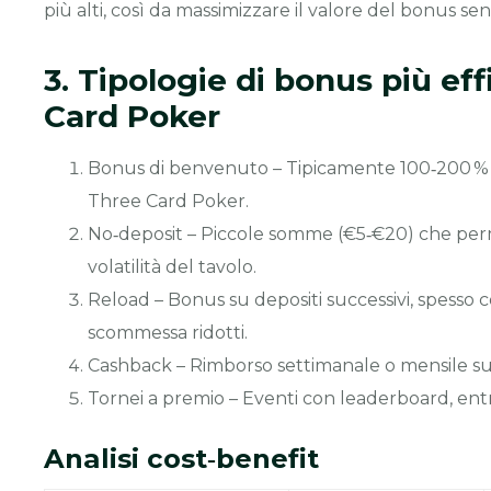
più alti, così da massimizzare il valore del bonus s
3. Tipologie di bonus più eff
Card Poker
Bonus di benvenuto – Tipicamente 100‑200 % s
Three Card Poker.
No‑deposit – Piccole somme (€5‑€20) che permet
volatilità del tavolo.
Reload – Bonus su depositi successivi, spesso c
scommessa ridotti.
Cashback – Rimborso settimanale o mensile su p
Tornei a premio – Eventi con leaderboard, entr
Analisi cost‑benefit