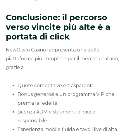
Conclusione: il percorso
verso vincite più alte è a
portata di click
NewGioco Casino rappresenta una delle
piattaforme più complete per il mercato italiano,
grazie a:
Quote competitive e trasparenti.
Bonus generosi e un programma VIP che
premia la fedeltà.
Licenza ADM e strumenti di gioco
responsabile.
Esperienza mobile fluida e tavoli live di alta