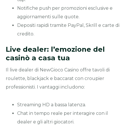
Notifiche push per promozioni esclusive e
aggiornamenti sulle quote.
Depositi rapidi tramite PayPal, Skrill e carte di
credito.
Live dealer: l’emozione del
casinò a casa tua
Il live dealer di NewGioco Casino offre tavoli di
roulette, blackjack e baccarat con croupier
professionisti. I vantaggi includono:
Streaming HD a bassa latenza.
Chat in tempo reale per interagire con il
dealer e gli altri giocatori.