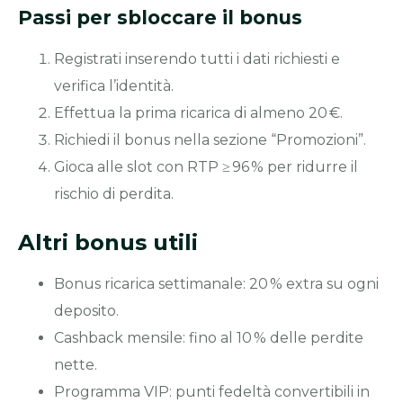
Passi per sbloccare il bonus
Registrati inserendo tutti i dati richiesti e
verifica l’identità.
Effettua la prima ricarica di almeno 20 €.
Richiedi il bonus nella sezione “Promozioni”.
Gioca alle slot con RTP ≥ 96 % per ridurre il
rischio di perdita.
Altri bonus utili
Bonus ricarica settimanale: 20 % extra su ogni
deposito.
Cashback mensile: fino al 10 % delle perdite
nette.
Programma VIP: punti fedeltà convertibili in