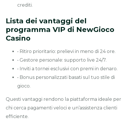
crediti.
Lista dei vantaggi del
programma VIP di NewGioco
Casino
• Ritiro prioritario: prelievi in meno di 24 ore.
• Gestore personale: supporto live 24/7.
• Inviti a tornei esclusivi con premi in denaro.
• Bonus personalizzati basati sul tuo stile di
gioco.
Questi vantaggi rendono la piattaforma ideale per
chi cerca pagamenti veloci e un’assistenza clienti
efficiente.