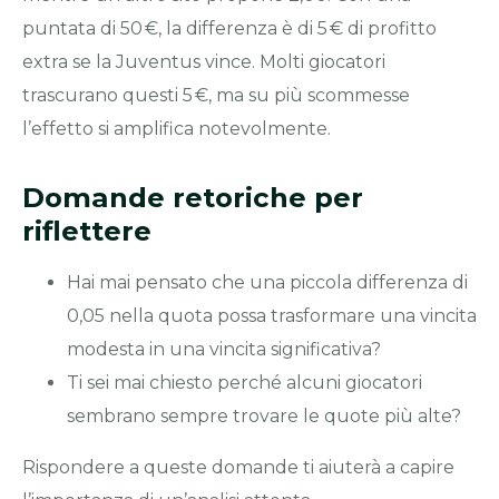
puntata di 50 €, la differenza è di 5 € di profitto
extra se la Juventus vince. Molti giocatori
trascurano questi 5 €, ma su più scommesse
l’effetto si amplifica notevolmente.
Domande retoriche per
riflettere
Hai mai pensato che una piccola differenza di
0,05 nella quota possa trasformare una vincita
modesta in una vincita significativa?
Ti sei mai chiesto perché alcuni giocatori
sembrano sempre trovare le quote più alte?
Rispondere a queste domande ti aiuterà a capire