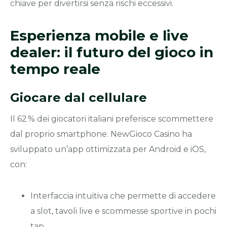
chiave per divertirsi senza rischi eccessivi.
Esperienza mobile e live
dealer: il futuro del gioco in
tempo reale
Giocare dal cellulare
Il 62 % dei giocatori italiani preferisce scommettere
dal proprio smartphone. NewGioco Casino ha
sviluppato un’app ottimizzata per Android e iOS,
con:
Interfaccia intuitiva che permette di accedere
a slot, tavoli live e scommesse sportive in pochi
tap.