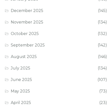
December 2025
(145)
November 2025
(134)
October 2025
(132)
September 2025
(142)
August 2025
(146)
July 2025
(134)
June 2025
(107)
May 2025
(73)
April 2025
(23)