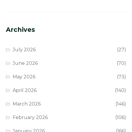
Archives
July 2026
(27)
June 2026
(70)
May 2026
(73)
April 2026
(140)
March 2026
(146)
February 2026
(106)
January 2026
(166)