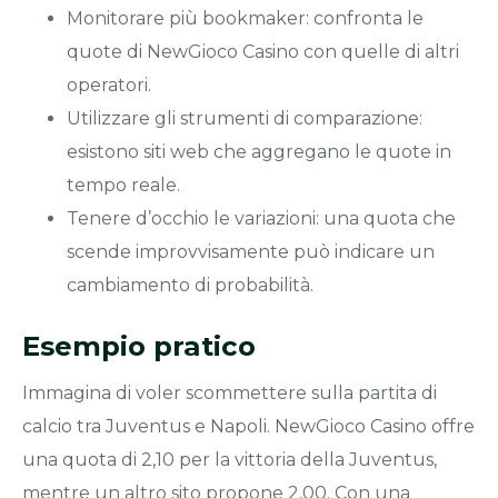
Monitorare più bookmaker: confronta le
quote di NewGioco Casino con quelle di altri
operatori.
Utilizzare gli strumenti di comparazione:
esistono siti web che aggregano le quote in
tempo reale.
Tenere d’occhio le variazioni: una quota che
scende improvvisamente può indicare un
cambiamento di probabilità.
Esempio pratico
Immagina di voler scommettere sulla partita di
calcio tra Juventus e Napoli. NewGioco Casino offre
una quota di 2,10 per la vittoria della Juventus,
mentre un altro sito propone 2,00. Con una