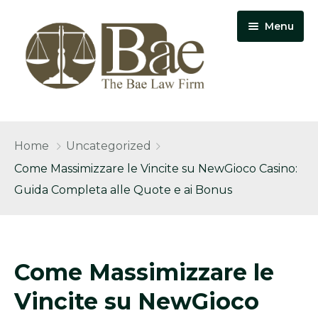
Menu
Practice Areas
Home
Uncategorized
Case Studies
Service Areas
Come Massimizzare le Vincite su NewGioco Casino:
Guida Completa alle Quote e ai Bonus
Page
Home
Contact Us
Come Massimizzare le
Vincite su NewGioco