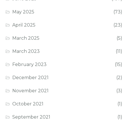
May 2025
(73)
April 2025
(23)
March 2025
(5)
March 2023
(11)
February 2023
(15)
December 2021
(2)
November 2021
(3)
October 2021
(1)
September 2021
(1)