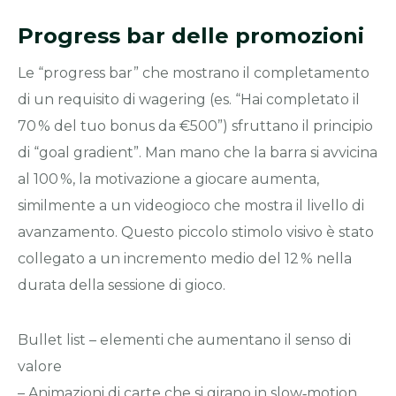
Progress bar delle promozioni
Le “progress bar” che mostrano il completamento
di un requisito di wagering (es. “Hai completato il
70 % del tuo bonus da €500”) sfruttano il principio
di “goal gradient”. Man mano che la barra si avvicina
al 100 %, la motivazione a giocare aumenta,
similmente a un videogioco che mostra il livello di
avanzamento. Questo piccolo stimolo visivo è stato
collegato a un incremento medio del 12 % nella
durata della sessione di gioco.
Bullet list – elementi che aumentano il senso di
valore
– Animazioni di carte che si girano in slow‑motion