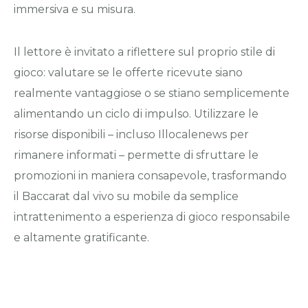
immersiva e su misura.
Il lettore è invitato a riflettere sul proprio stile di
gioco: valutare se le offerte ricevute siano
realmente vantaggiose o se stiano semplicemente
alimentando un ciclo di impulso. Utilizzare le
risorse disponibili – incluso Illocalenews per
rimanere informati – permette di sfruttare le
promozioni in maniera consapevole, trasformando
il Baccarat dal vivo su mobile da semplice
intrattenimento a esperienza di gioco responsabile
e altamente gratificante.