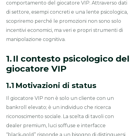
comportamento del giocatore VIP. Attraverso dati
di settore, esempi concreti e una lente psicologica,
scopriremo perché le promozioni non sono solo
incentivi economici, ma veri e propri strumenti di
manipolazione cognitiva.
1. Il contesto psicologico del
giocatore VIP
1.1 Motivazioni di status
Il giocatore VIP non è solo un cliente con un
bankroll elevato; è un individuo che ricerca
riconoscimento sociale. La scelta di tavoli con
dealer premium, luci soffuse e interfacce
“black‑gold” risponde a un bisogno di distinguersi.