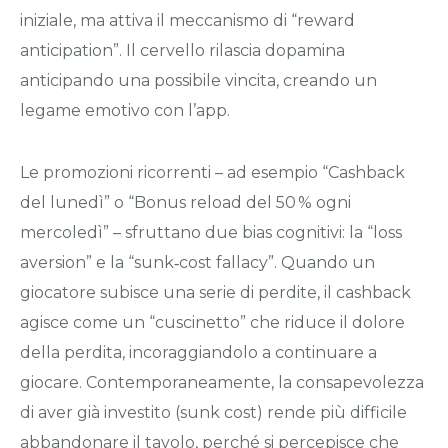
iniziale, ma attiva il meccanismo di “reward
anticipation”. Il cervello rilascia dopamina
anticipando una possibile vincita, creando un
legame emotivo con l’app.
Le promozioni ricorrenti – ad esempio “Cashback
del lunedì” o “Bonus reload del 50 % ogni
mercoledì” – sfruttano due bias cognitivi: la “loss
aversion” e la “sunk‑cost fallacy”. Quando un
giocatore subisce una serie di perdite, il cashback
agisce come un “cuscinetto” che riduce il dolore
della perdita, incoraggiandolo a continuare a
giocare. Contemporaneamente, la consapevolezza
di aver già investito (sunk cost) rende più difficile
abbandonare il tavolo, perché si percepisce che