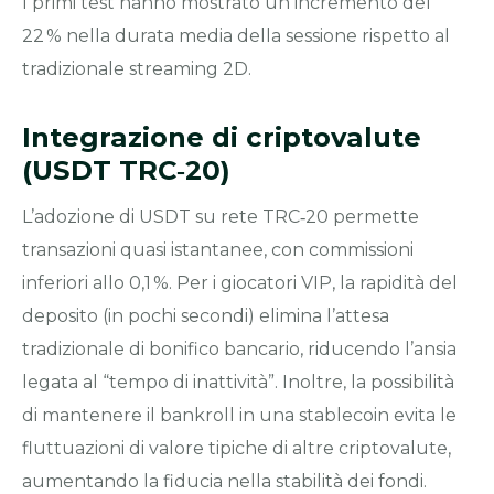
I primi test hanno mostrato un incremento del
22 % nella durata media della sessione rispetto al
tradizionale streaming 2D.
Integrazione di criptovalute
(USDT TRC‑20)
L’adozione di USDT su rete TRC‑20 permette
transazioni quasi istantanee, con commissioni
inferiori allo 0,1 %. Per i giocatori VIP, la rapidità del
deposito (in pochi secondi) elimina l’attesa
tradizionale di bonifico bancario, riducendo l’ansia
legata al “tempo di inattività”. Inoltre, la possibilità
di mantenere il bankroll in una stablecoin evita le
fluttuazioni di valore tipiche di altre criptovalute,
aumentando la fiducia nella stabilità dei fondi.