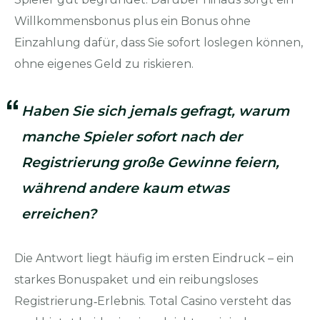
Willkommensbonus plus ein Bonus ohne
Einzahlung dafür, dass Sie sofort loslegen können,
ohne eigenes Geld zu riskieren.
Haben Sie sich jemals gefragt, warum
manche Spieler sofort nach der
Registrierung große Gewinne feiern,
während andere kaum etwas
erreichen?
Die Antwort liegt häufig im ersten Eindruck – ein
starkes Bonuspaket und ein reibungsloses
Registrierung‑Erlebnis. Total Casino versteht das