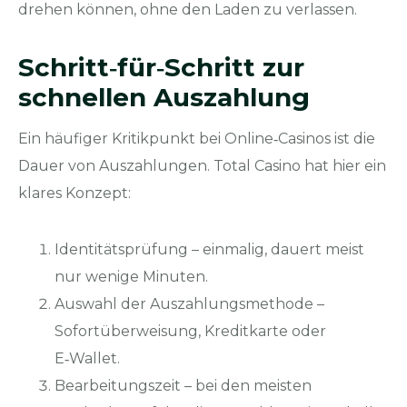
drehen können, ohne den Laden zu verlassen.
Schritt‑für‑Schritt zur
schnellen Auszahlung
Ein häufiger Kritikpunkt bei Online‑Casinos ist die
Dauer von Auszahlungen. Total Casino hat hier ein
klares Konzept:
Identitätsprüfung – einmalig, dauert meist
nur wenige Minuten.
Auswahl der Auszahlungsmethode –
Sofortüberweisung, Kreditkarte oder
E‑Wallet.
Bearbeitungszeit – bei den meisten