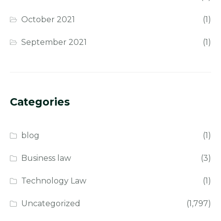
October 2021
(1)
September 2021
(1)
Categories
blog
(1)
Business law
(3)
Technology Law
(1)
Uncategorized
(1,797)