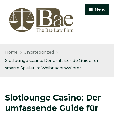
Menu
Practice Areas
Home
Uncategorized
Case Studies
Service Areas
Slotlounge Casino: Der umfassende Guide für
smarte Spieler im Weihnachts‑Winter
Page
Home
Contact Us
Slotlounge Casino: Der
umfassende Guide für