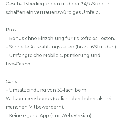
Geschäftsbedingungen und der 24/7‑Support
schaffen ein vertrauenswürdiges Umfeld.
Pros:
– Bonus ohne Einzahlung für risikofreies Testen.
– Schnelle Auszahlungszeiten (bis zu 6 Stunden).
– Umfangreiche Mobile‑Optimierung und
Live‑Casino.
Cons:
– Umsatzbindung von 35‑fach beim
Willkommensbonus (üblich, aber höher als bei
manchen Mitbewerbern).
– Keine eigene App (nur Web‑Version).