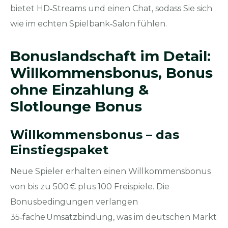
bietet HD‑Streams und einen Chat, sodass Sie sich
wie im echten Spielbank‑Salon fühlen.
Bonuslandschaft im Detail:
Willkommensbonus, Bonus
ohne Einzahlung &
Slotlounge Bonus
Willkommensbonus – das
Einstiegspaket
Neue Spieler erhalten einen Willkommensbonus
von bis zu 500 € plus 100 Freispiele. Die
Bonusbedingungen verlangen
35‑fache Umsatzbindung, was im deutschen Markt