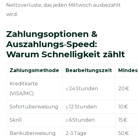
Nettoverluste, das jeden Mittwoch ausbezahlt
wird.
Zahlungsoptionen &
Auszahlungs‑Speed:
Warum Schnelligkeit zählt
Zahlungsmethode
Bearbeitungszeit
Mindes
Kreditkarte
≤ 24 Stunden
20 €
(VISA/MC)
Sofortüberweisung
≤ 12 Stunden
10 €
Skrill
≤ 6 Stunden
15 €
Banküberweisung
2‑3 Tage
50 €