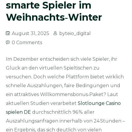
smarte Spieler im
Weihnachts‑Winter
August 31, 2025
byteio_digital
0 Comments
Im Dezember entscheiden sich viele Spieler, ihr
Glück an den virtuellen Spieltischen zu
versuchen. Doch welche Plattform bietet wirklich
schnelle Auszahlungen, faire Bedingungen und
ein attraktives Willkommensbonus‑Paket? Laut
aktuellen Studien verarbeitet
Slotlounge Casino
spielen DE
durchschnittlich 96 % aller
Auszahlungsanfragen innerhalb von 24 Stunden –
ein Ergebnis, das sich deutlich von vielen