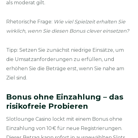
als moderat gilt.
Rhetorische Frage:
Wie viel Spielzeit erhalten Sie
wirklich, wenn Sie diesen Bonus clever einsetzen?
Tipp: Setzen Sie zunächst niedrige Einsätze, um
die Umsatzanforderungen zu erfüllen, und
erhöhen Sie die Beträge erst, wenn Sie nahe am
Ziel sind.
Bonus ohne Einzahlung – das
risikofreie Probieren
Slotlounge Casino lockt mit einem Bonus ohne
Einzahlung von 10 € für neue Registrierungen.
Dieser Betrag kann sofort in ausgewählten Slots