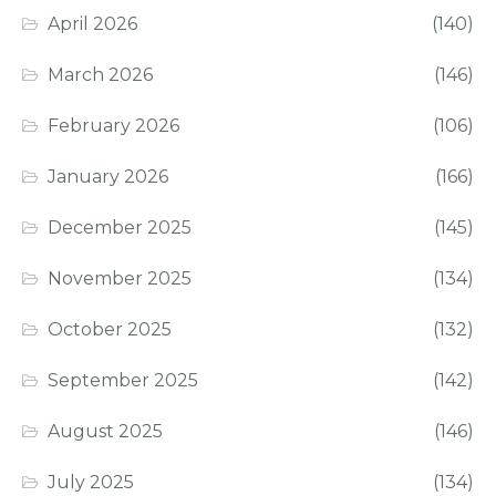
April 2026
(140)
March 2026
(146)
February 2026
(106)
January 2026
(166)
December 2025
(145)
November 2025
(134)
October 2025
(132)
September 2025
(142)
August 2025
(146)
July 2025
(134)