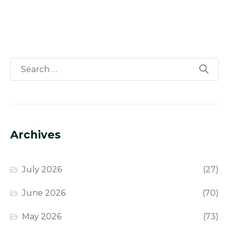
Archives
July 2026
(27)
June 2026
(70)
May 2026
(73)