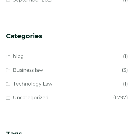
Categories
blog
(1)
Business law
(3)
Technology Law
(1)
Uncategorized
(1,797)
Tags