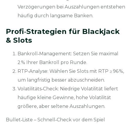
Verzögerungen bei Auszahlungen entstehen
häufig durch langsame Banken.
Profi‑Strategien für Blackjack
& Slots
Bankroll‑Management: Setzen Sie maximal
2 % Ihrer Bankroll pro Runde.
RTP‑Analyse: Wählen Sie Slots mit RTP ≥ 96 %,
um langfristig besser abzuschneiden.
Volatilitäts‑Check: Niedrige Volatilität liefert
häufige kleine Gewinne, hohe Volatilität
größere, aber seltene Auszahlungen.
Bullet‑Liste – Schnell‑Check vor dem Spiel