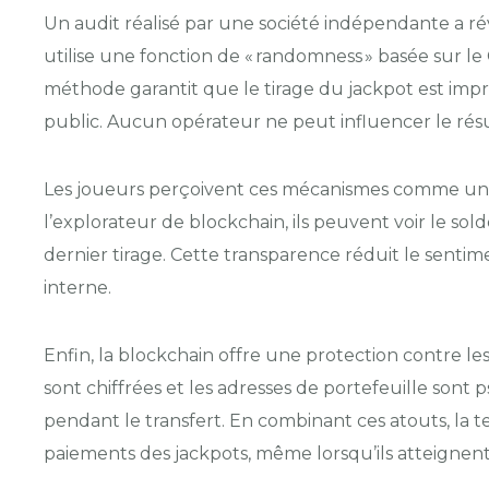
Un audit réalisé par une société indépendante a r
utilise une fonction de « randomness » basée sur l
méthode garantit que le tirage du jackpot est impr
public. Aucun opérateur ne peut influencer le résul
Les joueurs perçoivent ces mécanismes comme une ga
l’explorateur de blockchain, ils peuvent voir le sol
dernier tirage. Cette transparence réduit le sentim
interne.
Enfin, la blockchain offre une protection contre l
sont chiffrées et les adresses de portefeuille sont 
pendant le transfert. En combinant ces atouts, la t
paiements des jackpots, même lorsqu’ils atteignent 