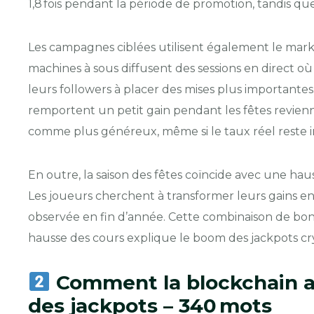
1,8 fois pendant la période de promotion, tandis qu
Les campagnes ciblées utilisent également le marke
machines à sous diffusent des sessions en direct o
leurs followers à placer des mises plus importantes.
remportent un petit gain pendant les fêtes revie
comme plus généreux, même si le taux réel reste 
En outre, la saison des fêtes coïncide avec une ha
Les joueurs cherchent à transformer leurs gains en c
observée en fin d’année. Cette combinaison de bonus
hausse des cours explique le boom des jackpots c
Comment la blockchain as
des jackpots – 340 mots