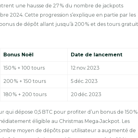
ntrent une hausse de 27 % du nombre de jackpots
e 2024. Cette progression s’explique en partie par les
bonus de dépôt allant jusqu’à 200 % et des tours gratuit
Bonus Noël
Date de lancement
150 % + 100 tours
12 nov. 2023
200 % + 150 tours
5 déc. 2023
180 % + 200 tours
20 déc. 2023
ur qui dépose 0,5 BTC pour profiter d’un bonus de 150 %
immédiatement éligible au Christmas Mega‑Jackpot. Les
 nombre moyen de dépôts par utilisateur a augmenté de