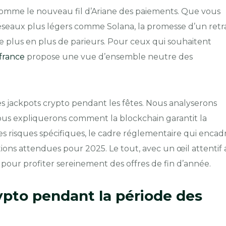
comme le nouveau fil d’Ariane des paiements. Que vous
seaux plus légers comme Solana, la promesse d’un retra
de plus en plus de parieurs. Pour ceux qui souhaitent
 france
propose une vue d’ensemble neutre des
es jackpots crypto pendant les fêtes. Nous analyserons
nous expliquerons comment la blockchain garantit la
s risques spécifiques, le cadre réglementaire qui encad
tions attendues pour 2025. Le tout, avec un œil attentif
our profiter sereinement des offres de fin d’année.
pto pendant la période des