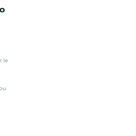
to
r le
 ou