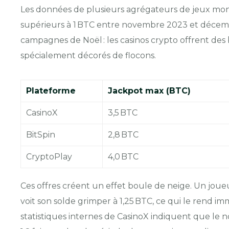
Les données de plusieurs agrégateurs de jeux mo
supérieurs à 1 BTC entre novembre 2023 et décembr
campagnes de Noël : les casinos crypto offrent des 
spécialement décorés de flocons.
Plateforme
Jackpot max (BTC)
CasinoX
3,5 BTC
BitSpin
2,8 BTC
CryptoPlay
4,0 BTC
Ces offres créent un effet boule de neige. Un joue
voit son solde grimper à 1,25 BTC, ce qui le rend 
statistiques internes de CasinoX indiquent que le