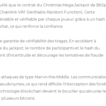
évélé que le contrat du Christmas Mega‑Jackpot de BitSp
e Chainlink VRF (Verifiable Random Function). Cette
évisible et vérifiable par chaque joueur grâce à un hash
tat, ce qui renforce la confiance.
rantie de vérifiabilité des tirages. En accédant à
de du jackpot, le nombre de participants et le hash du
ent d’incertitude et décourage les tentatives de fraude
es attaques de type Man‑in‑the‑Middle. Les communicatio
pseudonymes, ce qui rend difficile l’interception des fond
echnologie blockchain devient le bouclier qui sécurise le
plusieurs bitcoins.