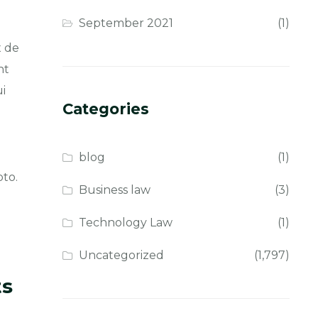
September 2021
(1)
x de
nt
ui
Categories
blog
(1)
pto.
Business law
(3)
Technology Law
(1)
Uncategorized
(1,797)
ts