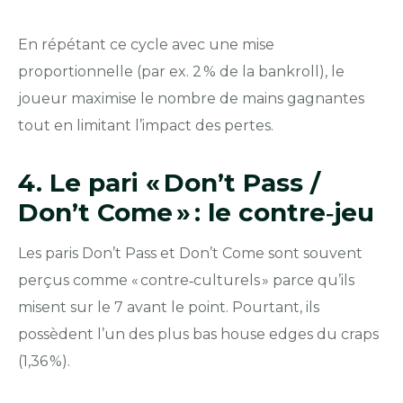
En répétant ce cycle avec une mise
proportionnelle (par ex. 2 % de la bankroll), le
joueur maximise le nombre de mains gagnantes
tout en limitant l’impact des pertes.
4. Le pari « Don’t Pass /
Don’t Come » : le contre‑jeu
Les paris Don’t Pass et Don’t Come sont souvent
perçus comme « contre‑culturels » parce qu’ils
misent sur le 7 avant le point. Pourtant, ils
possèdent l’un des plus bas house edges du craps
(1,36 %).