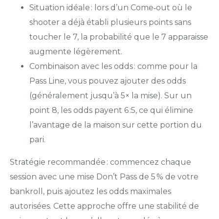
Situation idéale : lors d’un Come‑out où le
shooter a déjà établi plusieurs points sans
toucher le 7, la probabilité que le 7 apparaisse
augmente légèrement.
Combinaison avec les odds : comme pour la
Pass Line, vous pouvez ajouter des odds
(généralement jusqu’à 5× la mise). Sur un
point 8, les odds payent 6 :5, ce qui élimine
l’avantage de la maison sur cette portion du
pari.
Stratégie recommandée : commencez chaque
session avec une mise Don’t Pass de 5 % de votre
bankroll, puis ajoutez les odds maximales
autorisées. Cette approche offre une stabilité de