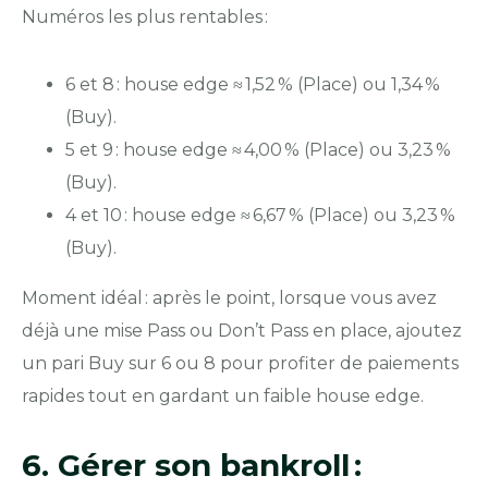
Numéros les plus rentables :
6 et 8 : house edge ≈ 1,52 % (Place) ou 1,34 %
(Buy).
5 et 9 : house edge ≈ 4,00 % (Place) ou 3,23 %
(Buy).
4 et 10 : house edge ≈ 6,67 % (Place) ou 3,23 %
(Buy).
Moment idéal : après le point, lorsque vous avez
déjà une mise Pass ou Don’t Pass en place, ajoutez
un pari Buy sur 6 ou 8 pour profiter de paiements
rapides tout en gardant un faible house edge.
6. Gérer son bankroll :