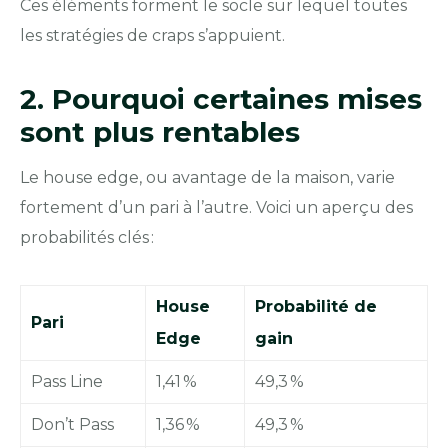
Ces éléments forment le socle sur lequel toutes
les stratégies de craps s’appuient.
2. Pourquoi certaines mises
sont plus rentables
Le house edge, ou avantage de la maison, varie
fortement d’un pari à l’autre. Voici un aperçu des
probabilités clés :
House
Probabilité de
Pari
Edge
gain
Pass Line
1,41 %
49,3 %
Don’t Pass
1,36 %
49,3 %