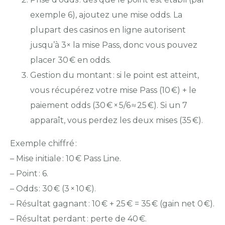
exemple 6), ajoutez une mise odds. La
plupart des casinos en ligne autorisent
jusqu’à 3× la mise Pass, donc vous pouvez
placer 30 € en odds.
Gestion du montant : si le point est atteint,
vous récupérez votre mise Pass (10 €) + le
paiement odds (30 € × 5/6 ≈ 25 €). Si un 7
apparaît, vous perdez les deux mises (35 €).
Exemple chiffré :
– Mise initiale : 10 € Pass Line.
– Point : 6.
– Odds : 30 € (3 × 10 €).
– Résultat gagnant : 10 € + 25 € = 35 € (gain net 0 €).
– Résultat perdant : perte de 40 €.