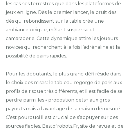
les casinos terrestres que dans les plateformes de
jeux en ligne. Dès le premier lancer, le bruit des
dés qui rebondissent sur la table crée une
ambiance unique, mêlant suspense et
camaraderie. Cette dynamique attire les joueurs
novices qui recherchent à la fois l’adrénaline et la
possibilité de gains rapides.
Pour les débutants, le plus grand défi réside dans
le choix des mises : le tableau regorge de paris aux
profils de risque très différents, et il est facile de se
perdre parmi les « proposition bets » aux gros
payouts mais à l’avantage de la maison démesuré.
C’est pourquoi il est crucial de s’appuyer sur des
sources fiables. Bestofrobots.Fr, site de revue et de