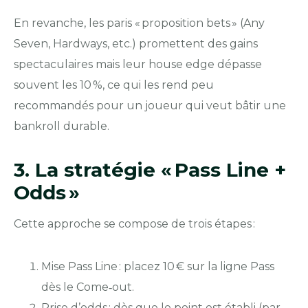
En revanche, les paris « proposition bets » (Any
Seven, Hardways, etc.) promettent des gains
spectaculaires mais leur house edge dépasse
souvent les 10 %, ce qui les rend peu
recommandés pour un joueur qui veut bâtir une
bankroll durable.
3. La stratégie « Pass Line +
Odds »
Cette approche se compose de trois étapes :
Mise Pass Line : placez 10 € sur la ligne Pass
dès le Come‑out.
Prise d’odds : dès que le point est établi (par