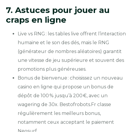
7. Astuces pour jouer au
craps en ligne
Live vs RNG : les tables live offrent l’interaction
humaine et le son des dés, mais le RNG
(générateur de nombres aléatoires) garantit
une vitesse de jeu supérieure et souvent des
promotions plus généreuses.
Bonus de bienvenue : choisissez un nouveau
casino en ligne qui propose un bonus de
dépôt de 100 % jusqu’à 200 €, avec un
wagering de 30x. Bestofrobots.Fr classe
régulièrement les meilleurs bonus,
notamment ceux acceptant le paiement
Neosurf.