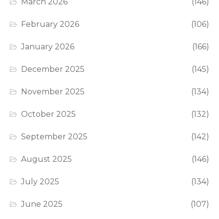
March 2026
(146)
February 2026
(106)
January 2026
(166)
December 2025
(145)
November 2025
(134)
October 2025
(132)
September 2025
(142)
August 2025
(146)
July 2025
(134)
June 2025
(107)