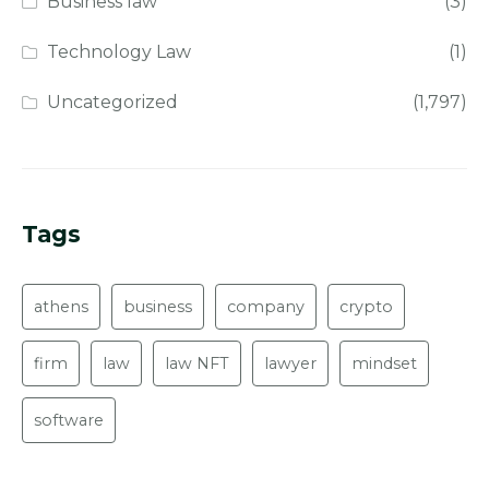
Business law
(3)
Technology Law
(1)
Uncategorized
(1,797)
Tags
athens
business
company
crypto
firm
law
law NFT
lawyer
mindset
software