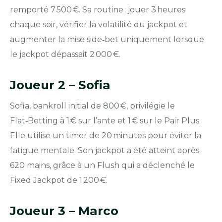
remporté 7 500 €. Sa routine : jouer 3 heures
chaque soir, vérifier la volatilité du jackpot et
augmenter la mise side‑bet uniquement lorsque
le jackpot dépassait 2 000 €.
Joueur 2 – Sofia
Sofia, bankroll initial de 800 €, privilégie le
Flat‑Betting à 1 € sur l’ante et 1 € sur le Pair Plus.
Elle utilise un timer de 20 minutes pour éviter la
fatigue mentale. Son jackpot a été atteint après
620 mains, grâce à un Flush qui a déclenché le
Fixed Jackpot de 1 200 €.
Joueur 3 – Marco