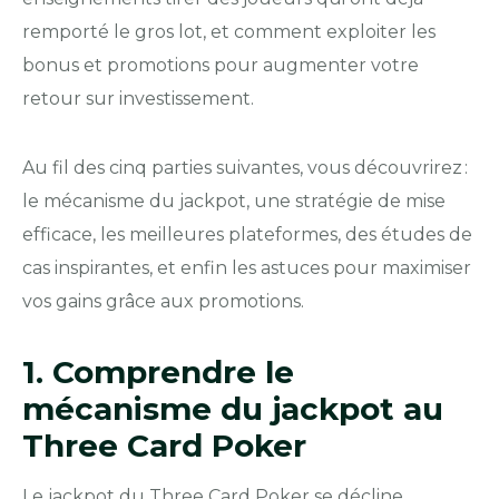
remporté le gros lot, et comment exploiter les
bonus et promotions pour augmenter votre
retour sur investissement.
Au fil des cinq parties suivantes, vous découvrirez :
le mécanisme du jackpot, une stratégie de mise
efficace, les meilleures plateformes, des études de
cas inspirantes, et enfin les astuces pour maximiser
vos gains grâce aux promotions.
1. Comprendre le
mécanisme du jackpot au
Three Card Poker
Le jackpot du Three Card Poker se décline