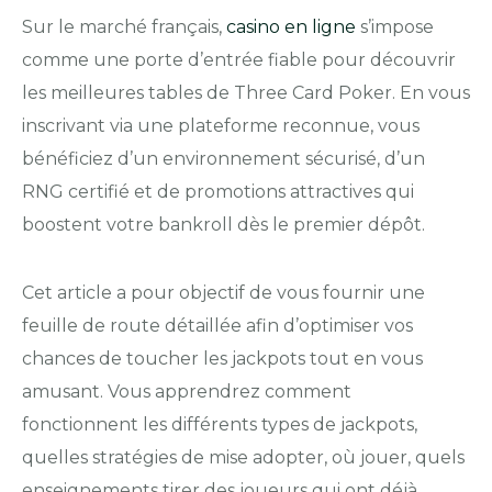
Sur le marché français,
casino en ligne
s’impose
comme une porte d’entrée fiable pour découvrir
les meilleures tables de Three Card Poker. En vous
inscrivant via une plateforme reconnue, vous
bénéficiez d’un environnement sécurisé, d’un
RNG certifié et de promotions attractives qui
boostent votre bankroll dès le premier dépôt.
Cet article a pour objectif de vous fournir une
feuille de route détaillée afin d’optimiser vos
chances de toucher les jackpots tout en vous
amusant. Vous apprendrez comment
fonctionnent les différents types de jackpots,
quelles stratégies de mise adopter, où jouer, quels
enseignements tirer des joueurs qui ont déjà