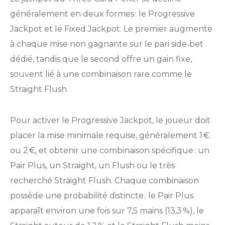
généralement en deux formes : le Progressive
Jackpot et le Fixed Jackpot. Le premier augmente
à chaque mise non gagnante sur le pari side‑bet
dédié, tandis que le second offre un gain fixe,
souvent lié à une combinaison rare comme le
Straight Flush.
Pour activer le Progressive Jackpot, le joueur doit
placer la mise minimale requise, généralement 1 €
ou 2 €, et obtenir une combinaison spécifique : un
Pair Plus, un Straight, un Flush ou le très
recherché Straight Flush. Chaque combinaison
possède une probabilité distincte : le Pair Plus
apparaît environ une fois sur 7,5 mains (13,3 %), le