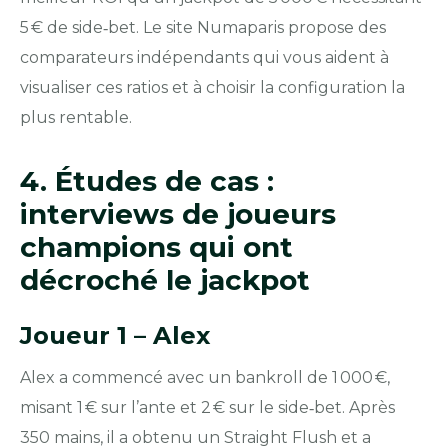
5 € de side‑bet. Le site Numaparis propose des
comparateurs indépendants qui vous aident à
visualiser ces ratios et à choisir la configuration la
plus rentable.
4. Études de cas :
interviews de joueurs
champions qui ont
décroché le jackpot
Joueur 1 – Alex
Alex a commencé avec un bankroll de 1 000 €,
misant 1 € sur l’ante et 2 € sur le side‑bet. Après
350 mains, il a obtenu un Straight Flush et a