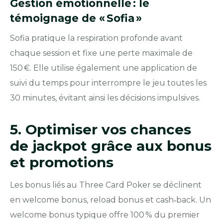
Gestion émotionnelle : le
témoignage de « Sofia »
Sofia pratique la respiration profonde avant
chaque session et fixe une perte maximale de
150 €. Elle utilise également une application de
suivi du temps pour interrompre le jeu toutes les
30 minutes, évitant ainsi les décisions impulsives.
5. Optimiser vos chances
de jackpot grâce aux bonus
et promotions
Les bonus liés au Three Card Poker se déclinent
en welcome bonus, reload bonus et cash‑back. Un
welcome bonus typique offre 100 % du premier