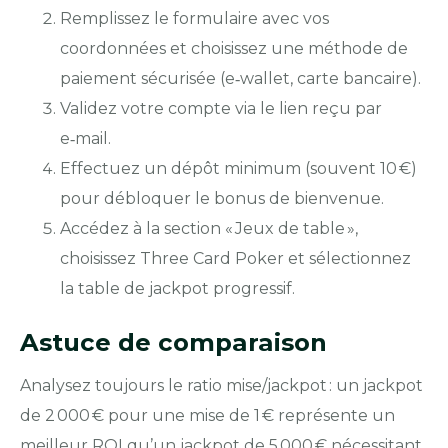
Remplissez le formulaire avec vos
coordonnées et choisissez une méthode de
paiement sécurisée (e‑wallet, carte bancaire).
Validez votre compte via le lien reçu par
e‑mail.
Effectuez un dépôt minimum (souvent 10 €)
pour débloquer le bonus de bienvenue.
Accédez à la section « Jeux de table »,
choisissez Three Card Poker et sélectionnez
la table de jackpot progressif.
Astuce de comparaison
Analysez toujours le ratio mise/jackpot : un jackpot
de 2 000 € pour une mise de 1 € représente un
meilleur ROI qu’un jackpot de 5 000 € nécessitant