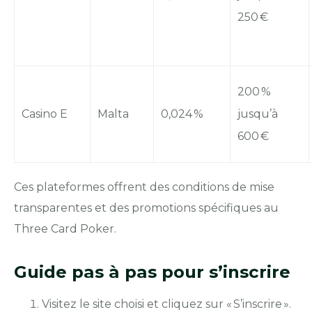
250 €
200 %
Casino E
Malta
0,024 %
jusqu’à
600 €
Ces plateformes offrent des conditions de mise
transparentes et des promotions spécifiques au
Three Card Poker.
Guide pas à pas pour s’inscrire
Visitez le site choisi et cliquez sur « S’inscrire ».