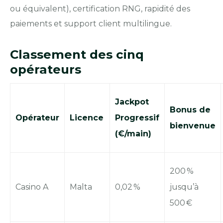
ou équivalent), certification RNG, rapidité des
paiements et support client multilingue.
Classement des cinq
opérateurs
Jackpot
Bonus de
Opérateur
Licence
Progressif
bienvenue
(€/main)
200 %
Casino A
Malta
0,02 %
jusqu’à
500 €