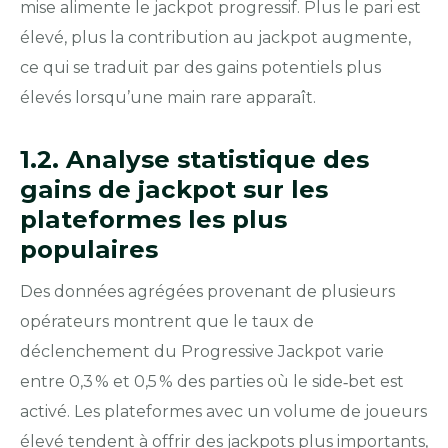
mise alimente le jackpot progressif. Plus le pari est
élevé, plus la contribution au jackpot augmente,
ce qui se traduit par des gains potentiels plus
élevés lorsqu’une main rare apparaît.
1.2. Analyse statistique des
gains de jackpot sur les
plateformes les plus
populaires
Des données agrégées provenant de plusieurs
opérateurs montrent que le taux de
déclenchement du Progressive Jackpot varie
entre 0,3 % et 0,5 % des parties où le side‑bet est
activé. Les plateformes avec un volume de joueurs
élevé tendent à offrir des jackpots plus importants,