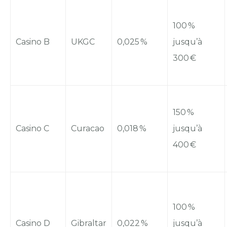
100 %
Casino B
UKGC
0,025 %
jusqu’à
300 €
150 %
Casino C
Curacao
0,018 %
jusqu’à
400 €
100 %
Casino D
Gibraltar
0,022 %
jusqu’à