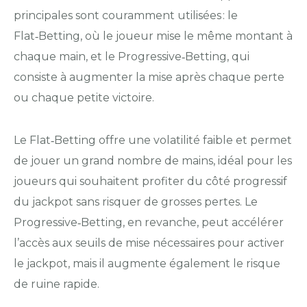
principales sont couramment utilisées : le
Flat‑Betting, où le joueur mise le même montant à
chaque main, et le Progressive‑Betting, qui
consiste à augmenter la mise après chaque perte
ou chaque petite victoire.
Le Flat‑Betting offre une volatilité faible et permet
de jouer un grand nombre de mains, idéal pour les
joueurs qui souhaitent profiter du côté progressif
du jackpot sans risquer de grosses pertes. Le
Progressive‑Betting, en revanche, peut accélérer
l’accès aux seuils de mise nécessaires pour activer
le jackpot, mais il augmente également le risque
de ruine rapide.