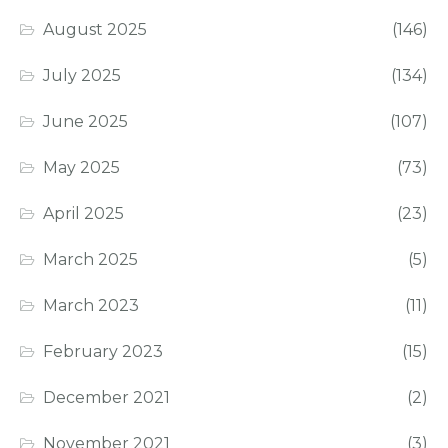
August 2025
(146)
July 2025
(134)
June 2025
(107)
May 2025
(73)
April 2025
(23)
March 2025
(5)
March 2023
(11)
February 2023
(15)
December 2021
(2)
November 2021
(3)