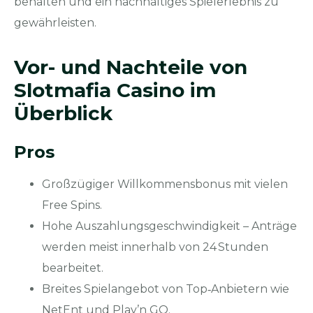
behalten und ein nachhaltiges Spielerlebnis zu
gewährleisten.
Vor- und Nachteile von
Slotmafia Casino im
Überblick
Pros
Großzügiger Willkommensbonus mit vielen
Free Spins.
Hohe Auszahlungsgeschwindigkeit – Anträge
werden meist innerhalb von 24 Stunden
bearbeitet.
Breites Spielangebot von Top‑Anbietern wie
NetEnt und Play’n GO.