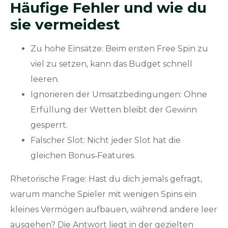
Häufige Fehler und wie du
sie vermeidest
Zu hohe Einsätze: Beim ersten Free Spin zu
viel zu setzen, kann das Budget schnell
leeren.
Ignorieren der Umsatzbedingungen: Ohne
Erfüllung der Wetten bleibt der Gewinn
gesperrt.
Falscher Slot: Nicht jeder Slot hat die
gleichen Bonus‑Features.
Rhetorische Frage: Hast du dich jemals gefragt,
warum manche Spieler mit wenigen Spins ein
kleines Vermögen aufbauen, während andere leer
ausgehen? Die Antwort liegt in der gezielten