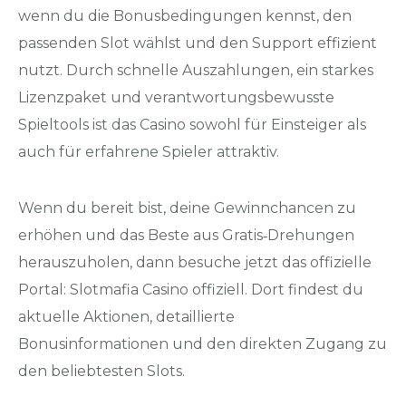
wenn du die Bonusbedingungen kennst, den
passenden Slot wählst und den Support effizient
nutzt. Durch schnelle Auszahlungen, ein starkes
Lizenzpaket und verantwortungsbewusste
Spieltools ist das Casino sowohl für Einsteiger als
auch für erfahrene Spieler attraktiv.
Wenn du bereit bist, deine Gewinnchancen zu
erhöhen und das Beste aus Gratis‑Drehungen
herauszuholen, dann besuche jetzt das offizielle
Portal: Slotmafia Casino offiziell. Dort findest du
aktuelle Aktionen, detaillierte
Bonusinformationen und den direkten Zugang zu
den beliebtesten Slots.