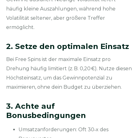
häufig kleine Auszahlungen, während hohe
Volatilität seltener, aber größere Treffer
ermöglicht.
2. Setze den optimalen Einsatz
Bei Free Spins ist der maximale Einsatz pro
Drehung häufig limitiert (z. B. 0,20 €). Nutze diesen
Höchsteinsatz, um das Gewinnpotenzial zu
maximieren, ohne dein Budget zu überziehen.
3. Achte auf
Bonusbedingungen
Umsatzanforderungen: Oft 30‑x des