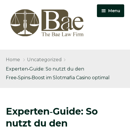
Menu
Practice Areas
Home
Uncategorized
Case Studies
Service Areas
Experten‑Guide: So nutzt du den
Free‑Spins‑Boost im Slotmafia Casino optimal
Page
Home
Contact Us
Experten‑Guide: So
nutzt du den