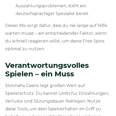
Auszahlungsproblemen, steht ein
deutschsprachiger Spezialist bereit.
Dieser Mix sorgt dafür, dass du nie lange auf Hilfe
warten musst – ein entscheidender Faktor, wenn
du schnell reagieren willst, um deine Free Spins
optimal zu nutzen.
Verantwortungsvolles
Spielen – ein Muss
Slotmafia Casino legt großen Wert auf
Spielerschutz. Du kannst Limits für Einzahlungen,
Verluste und Sitzungsdauer festlegen. Nutze
diese Tools, um dein Spielverhalten im Griff zu