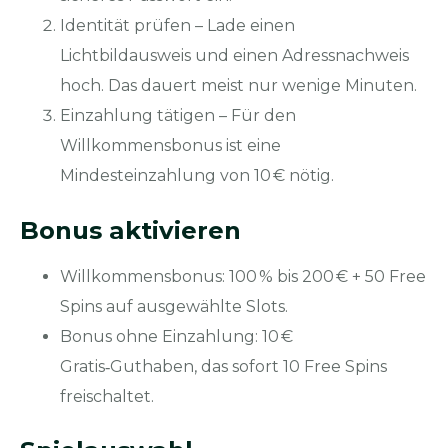
Identität prüfen – Lade einen
Lichtbildausweis und einen Adressnachweis
hoch. Das dauert meist nur wenige Minuten.
Einzahlung tätigen – Für den
Willkommensbonus ist eine
Mindesteinzahlung von 10 € nötig.
Bonus aktivieren
Willkommensbonus: 100 % bis 200 € + 50 Free
Spins auf ausgewählte Slots.
Bonus ohne Einzahlung: 10 €
Gratis‑Guthaben, das sofort 10 Free Spins
freischaltet.