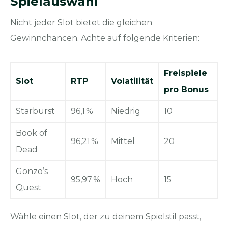
Spielauswahl
Nicht jeder Slot bietet die gleichen
Gewinnchancen. Achte auf folgende Kriterien:
Freispiele
Slot
RTP
Volatilität
pro Bonus
Starburst
96,1 %
Niedrig
10
Book of
96,21 %
Mittel
20
Dead
Gonzo’s
95,97 %
Hoch
15
Quest
Wähle einen Slot, der zu deinem Spielstil passt,