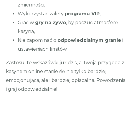
zmienności,
Wykorzystać zalety
programu VIP
,
Grać w
gry na żywo
, by poczuć atmosferę
kasyna,
Nie zapominać o
odpowiedzialnym granie
i
ustawieniach limitów.
Zastosuj te wskazówki już dziś, a Twoja przygoda z
kasynem online stanie się nie tylko bardziej
emocjonująca, ale i bardziej opłacalna. Powodzenia
i graj odpowiedzialnie!