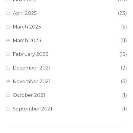
April 2025
(23)
March 2025
(5)
March 2023
(11)
February 2023
(15)
December 2021
(2)
November 2021
(3)
October 2021
(1)
September 2021
(1)