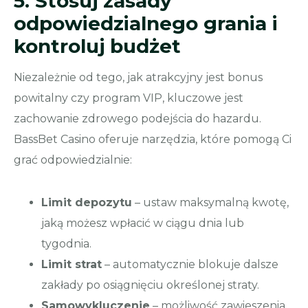
5. Stosuj zasady
odpowiedzialnego grania i
kontroluj budżet
Niezależnie od tego, jak atrakcyjny jest bonus
powitalny czy program VIP, kluczowe jest
zachowanie zdrowego podejścia do hazardu.
BassBet Casino oferuje narzędzia, które pomogą Ci
grać odpowiedzialnie:
Limit depozytu
– ustaw maksymalną kwotę,
jaką możesz wpłacić w ciągu dnia lub
tygodnia.
Limit strat
– automatycznie blokuje dalsze
zakłady po osiągnięciu określonej straty.
Samowykluczenie
– możliwość zawieszenia