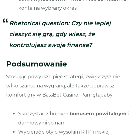
konta na wybrany okres.
Rhetorical question: Czy nie lepiej
cieszyć się grą, gdy wiesz, że
kontrolujesz swoje finanse?
Podsumowanie
Stosując powyższe pięć strategii, zwiększysz nie
tylko szanse na wygraną, ale także poprawisz
komfort gry w BassBet Casino. Pamiętaj, aby:
Skorzystać z hojnym
bonusem powitalnym
i
darmowymi spinami,
Wybierać sloty o wysokim RTP i niskiej