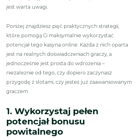
jest warta uwagi.
Poniżej znajdziesz pięć praktycznych strategii,
które pomogą Ci maksymalnie wykorzystać
potencjał tego kasyna online. Każda z nich oparta
jest na realnych doświadczeniach graczy, a
jednocześnie jest prosta do wdrożenia –
niezależnie od tego, czy dopiero zaczynasz
przygodę z slotami, czy jesteś już zaawansowanym
graczem.
1. Wykorzystaj pełen
potencjał bonusu
powitalnego