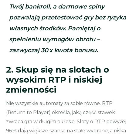
Twój bankroll, a darmowe spiny
pozwalają przetestować gry bez ryzyka
własnych środków. Pamiętaj o
spełnieniu wymogów obrotu –
zazwyczaj 30 x kwota bonusu.
2. Skup się na slotach o
wysokim RTP i niskiej
zmienności
Nie wszystkie automaty są sobie równe. RTP
(Return to Player) określa, jaką część stawek
zwraca gra w długim okresie. Sloty o RTP powyżej
96 % dają większe szanse na stałe wygrane, a niska