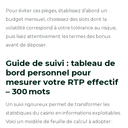
Pour éviter ces pièges, établissez d’abord un
budget mensuel, choisissez des slots dont la
volatilité correspond à votre tolérance au risque,
puis lisez attentivement les termes des bonus
avant de déposer.
Guide de suivi : tableau de
bord personnel pour
mesurer votre RTP effectif
– 300 mots
Un suivi rigoureux permet de transformer les
statistiques du casino en informations exploitables.
Voici un modèle de feuille de calcul à adopter :