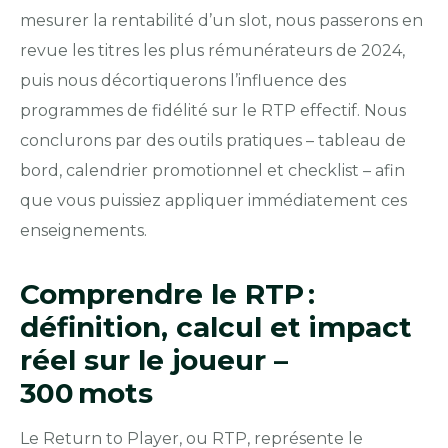
mesurer la rentabilité d’un slot, nous passerons en
revue les titres les plus rémunérateurs de 2024,
puis nous décortiquerons l’influence des
programmes de fidélité sur le RTP effectif. Nous
conclurons par des outils pratiques – tableau de
bord, calendrier promotionnel et checklist – afin
que vous puissiez appliquer immédiatement ces
enseignements.
Comprendre le RTP :
définition, calcul et impact
réel sur le joueur –
300 mots
Le Return to Player, ou RTP, représente le