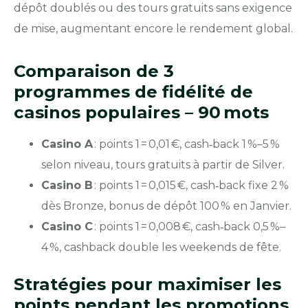
dépôt doublés ou des tours gratuits sans exigence
de mise, augmentant encore le rendement global.
Comparaison de 3
programmes de fidélité de
casinos populaires – 90 mots
Casino A
: points 1 = 0,01 €, cash‑back 1 %–5 %
selon niveau, tours gratuits à partir de Silver.
Casino B
: points 1 = 0,015 €, cash‑back fixe 2 %
dès Bronze, bonus de dépôt 100 % en Janvier.
Casino C
: points 1 = 0,008 €, cash‑back 0,5 %–
4 %, cashback double les weekends de fête.
Stratégies pour maximiser les
points pendant les promotions