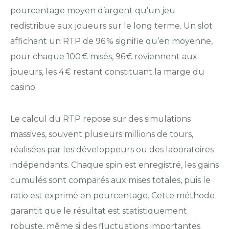
pourcentage moyen d’argent qu’un jeu
redistribue aux joueurs sur le long terme. Un slot
affichant un RTP de 96 % signifie qu’en moyenne,
pour chaque 100 € misés, 96 € reviennent aux
joueurs, les 4 € restant constituant la marge du
casino.
Le calcul du RTP repose sur des simulations
massives, souvent plusieurs millions de tours,
réalisées par les développeurs ou des laboratoires
indépendants. Chaque spin est enregistré, les gains
cumulés sont comparés aux mises totales, puis le
ratio est exprimé en pourcentage. Cette méthode
garantit que le résultat est statistiquement
robuste, même si des fluctuations importantes