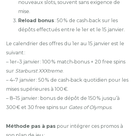
nouveaux slots, souvent sans exigence de
mise.
Reload bonus
: 50 % de cash‑back sur les
dépôts effectués entre le 1er et le 15 janvier.
Le calendrier des offres du 1er au 15 janvier est le
suivant :
– 1er–3 janvier : 100 % match‑bonus + 20 free spins
sur
Starburst XXXtreme
.
– 4–7 janvier : 50 % de cash‑back quotidien pour les
mises supérieures à 100 €.
– 8–15 janvier : bonus de dépôt de 150 % jusqu’à
300 € et 30 free spins sur
Gates of Olympus
.
Méthode pas à pas
pour intégrer ces promos à
son plan de jeu :