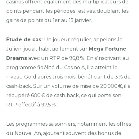
casinos offrent également des multiplicateurs de
points pendant les périodes festives, doublant les
gains de points du 1er au 15 janvier.
Étude de cas
: Un joueur régulier, appelons‑le
Julien, jouait habituellement sur
Mega Fortune
Dreams
avec un RTP de 96,8 %. En s’inscrivant au
programme fidélité du Casino A, il a atteint le
niveau Gold après trois mois, bénéficiant de 3 % de
cash‑back. Sur un volume de mise de 20 000 €, il a
récupéré 600 € de cash‑back, ce qui porte son
RTP effectif à 97,5 %.
Les programmes saisonniers, notamment les offres
du Nouvel An, ajoutent souvent des bonus de