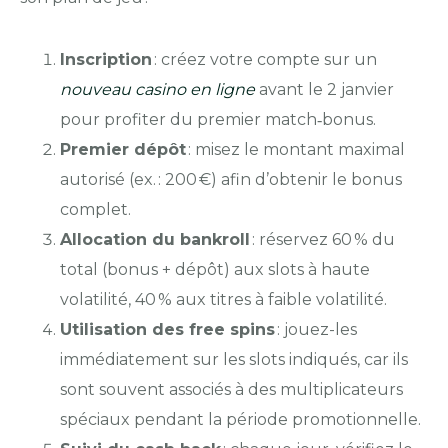
Inscription
: créez votre compte sur un
nouveau casino en ligne
avant le 2 janvier
pour profiter du premier match‑bonus.
Premier dépôt
: misez le montant maximal
autorisé (ex. : 200 €) afin d’obtenir le bonus
complet.
Allocation du bankroll
: réservez 60 % du
total (bonus + dépôt) aux slots à haute
volatilité, 40 % aux titres à faible volatilité.
Utilisation des free spins
: jouez-les
immédiatement sur les slots indiqués, car ils
sont souvent associés à des multiplicateurs
spéciaux pendant la période promotionnelle.