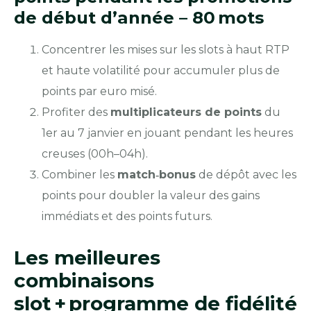
de début d’année – 80 mots
Concentrer les mises sur les slots à haut RTP
et haute volatilité pour accumuler plus de
points par euro misé.
Profiter des
multiplicateurs de points
du
1er au 7 janvier en jouant pendant les heures
creuses (00h–04h).
Combiner les
match‑bonus
de dépôt avec les
points pour doubler la valeur des gains
immédiats et des points futurs.
Les meilleures
combinaisons
slot + programme de fidélité