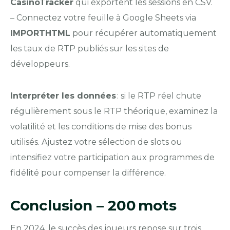
CasinoTracker
qui exportent les sessions en CSV.
– Connectez votre feuille à Google Sheets via
IMPORTHTML
pour récupérer automatiquement
les taux de RTP publiés sur les sites de
développeurs.
Interpréter les données
: si le RTP réel chute
régulièrement sous le RTP théorique, examinez la
volatilité et les conditions de mise des bonus
utilisés. Ajustez votre sélection de slots ou
intensifiez votre participation aux programmes de
fidélité pour compenser la différence.
Conclusion – 200 mots
En 2024, le succès des joueurs repose sur trois