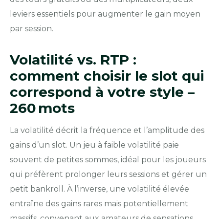
leviers essentiels pour augmenter le gain moyen
par session.
Volatilité vs. RTP :
comment choisir le slot qui
correspond à votre style –
260 mots
La volatilité décrit la fréquence et l’amplitude des
gains d’un slot. Un jeu à faible volatilité paie
souvent de petites sommes, idéal pour les joueurs
qui préfèrent prolonger leurs sessions et gérer un
petit bankroll. À l’inverse, une volatilité élevée
entraîne des gains rares mais potentiellement
massifs, convenant aux amateurs de sensations