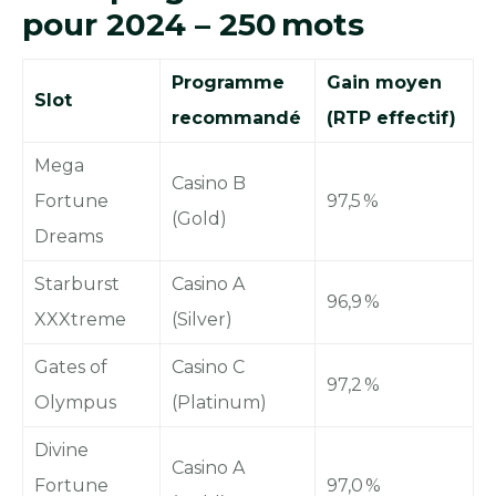
pour 2024 – 250 mots
Programme
Gain moyen
Slot
recommandé
(RTP effectif)
Mega
Casino B
Fortune
97,5 %
(Gold)
Dreams
Starburst
Casino A
96,9 %
XXXtreme
(Silver)
Gates of
Casino C
97,2 %
Olympus
(Platinum)
Divine
Casino A
Fortune
97,0 %