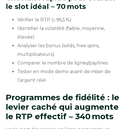
le slot idéal – 70 mots
Vérifier le RTP (≥ 96,5 %).
Identifier la volatilité (faible, moyenne,
élevée).
Analyser les bonus (wilds, free spins,
multiplicateurs).
Comparer le nombre de lignes/paylines.
Tester en mode demo avant de miser de
l’argent réel.
Programmes de fidélité : le
levier caché qui augmente
le RTP effectif – 340 mots