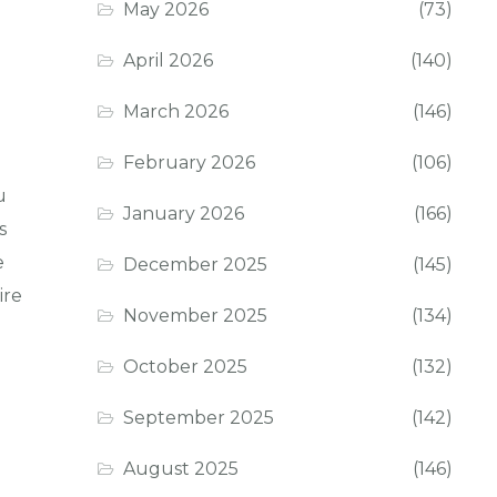
May 2026
(73)
April 2026
(140)
March 2026
(146)
February 2026
(106)
u
January 2026
(166)
s
e
December 2025
(145)
ire
November 2025
(134)
October 2025
(132)
September 2025
(142)
August 2025
(146)