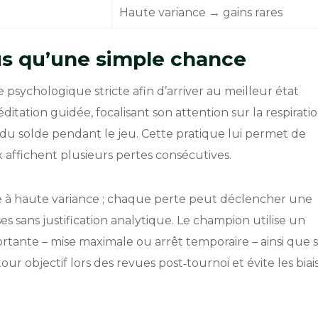
Haute variance → gains rares
us qu’une simple chance
psychologique stricte afin d’arriver au meilleur état
itation guidée, focalisant son attention sur la respirati
s du solde pendant le jeu. Cette pratique lui permet de
 affichent plusieurs pertes consécutives.
ue à haute variance ; chaque perte peut déclencher une
s sans justification analytique. Le champion utilise un
rtante – mise maximale ou arrêt temporaire – ainsi que 
our objectif lors des revues post‑tournoi et évite les biai