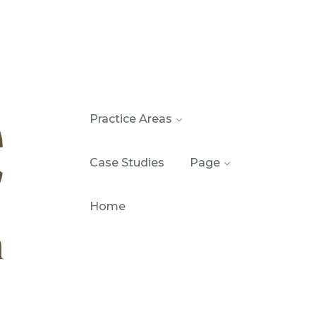
Practice Areas
Case Studies
Page
Home