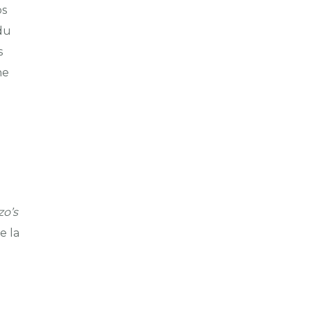
ps
du
s
he
o’s
e la