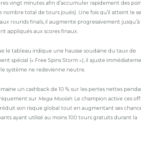
ières vingt minutes afin d’accumuler rapidement des poi
nombre total de tours joués). Une fois qu’il atteint le se
aux rounds finals, il augmente progressivement jusqu’à
ont appliqués aux scores finaux.
que le tableau indique une hausse soudaine du taux de
nt spécial (« Free Spins Storm »), il ajuste immédiatem
e le système ne redevienne neutre.
semaine un cashback de 10 % sur les pertes nettes penda
s uniquement sur
Mega Moolah
. Le champion active ces off
i réduit son risque global tout en augmentant ses chanc
pants ayant utilisé au moins 100 tours gratuits durant la