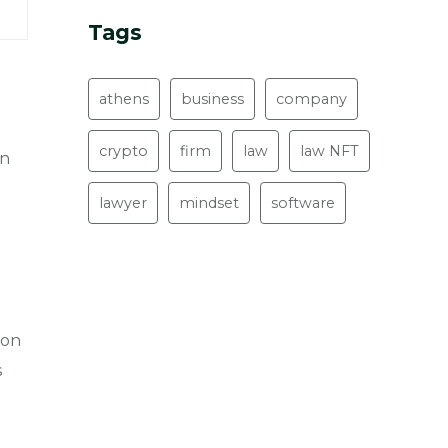
Tags
athens
business
company
crypto
firm
law
law NFT
on
lawyer
mindset
software
son
s