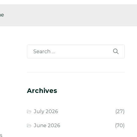
ne
Archives
July 2026
(27)
June 2026
(70)
s