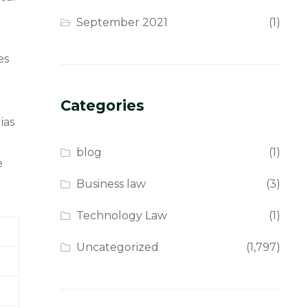
September 2021
(1)
es
Categories
ias
blog
(1)
e
Business law
(3)
Technology Law
(1)
Uncategorized
(1,797)