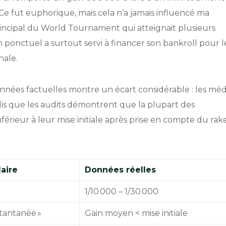
 Ce fut euphorique, mais cela n’a jamais influencé ma
 principal du World Tournament qui atteignait plusieurs
in ponctuel a surtout servi à financer son bankroll pour l
nale.
nées factuelles montre un écart considérable : les méd
dis que les audits démontrent que la plupart des
érieur à leur mise initiale après prise en compte du rak
aire
Données réelles
1/10 000 – 1/30 000
stantanée »
Gain moyen < mise initiale