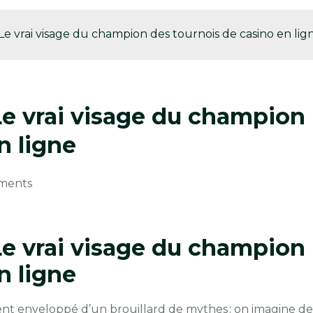
 Le vrai visage du champion des tournois de casino en lig
 Le vrai visage du champion
n ligne
ments
 Le vrai visage du champion
n ligne
ent enveloppé d’un brouillard de mythes : on imagine de