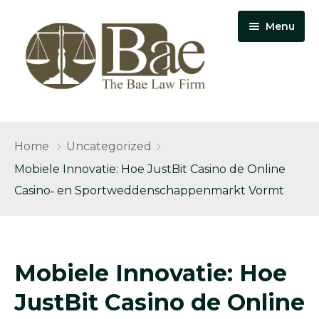
Menu
Practice Areas
Home
Uncategorized
Case Studies
Service Areas
Mobiele Innovatie: Hoe JustBit Casino de Online
Casino‑ en Sportweddenschappenmarkt Vormt
Page
Home
Contact Us
Mobiele Innovatie: Hoe
JustBit Casino de Online