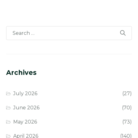
Archives
July 2026
(27)
June 2026
(70)
May 2026
(73)
April 2026
(140)