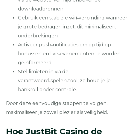
downloadbronnen.
Gebruik een stabiele wifi‑verbinding wanneer
je grote bedragen inzet; dit minimaliseert
onderbrekingen.
Activeer push‑notificaties om op tijd op
bonussen en live‑evenementen te worden
geïnformeerd.
Stel limieten in via de
verantwoord‑spelen‑tool; zo houd je je
bankroll onder controle.
Door deze eenvoudige stappen te volgen,
maximaliseer je zowel plezier als veiligheid.
Hoe JustBit Casino de