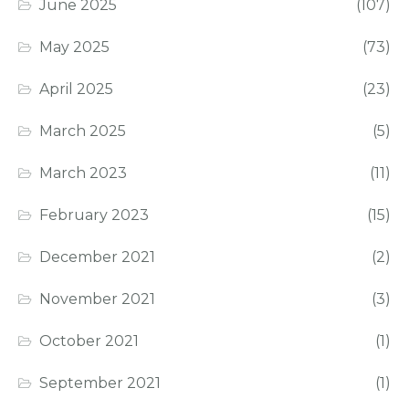
June 2025
(107)
May 2025
(73)
April 2025
(23)
March 2025
(5)
March 2023
(11)
February 2023
(15)
December 2021
(2)
November 2021
(3)
October 2021
(1)
September 2021
(1)