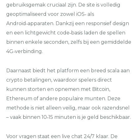
gebruiksgemak cruciaal zijn. De site is volledig
geoptimaliseerd voor zowel iOS‑ als
Android‑apparaten. Dankzij een responsief design
en een lichtgewicht code‑basis laden de spellen
binnen enkele seconden, zelfs bij een gemiddelde
4G‑verbinding.
Daarnaast biedt het platform een breed scala aan
crypto betalingen, waardoor spelers direct
kunnen storten en opnemen met Bitcoin,
Ethereum of andere populaire munten. Deze
methode is niet alleen veilig, maar ook razendsnel
– vaak binnen 10‑15 minuten is je geld beschikbaar.
Voor vragen staat een live chat 24/7 klaar. De