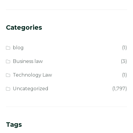
Categories
blog
(1)
Business law
(3)
Technology Law
(1)
Uncategorized
(1,797)
Tags