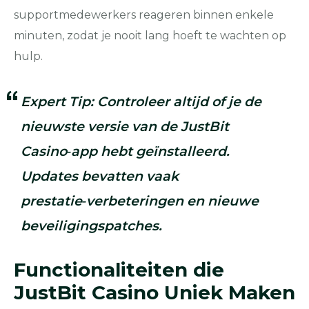
supportmedewerkers reageren binnen enkele
minuten, zodat je nooit lang hoeft te wachten op
hulp.
Expert Tip: Controleer altijd of je de
nieuwste versie van de JustBit
Casino‑app hebt geïnstalleerd.
Updates bevatten vaak
prestatie‑verbeteringen en nieuwe
beveiligingspatches.
Functionaliteiten die
JustBit Casino Uniek Maken