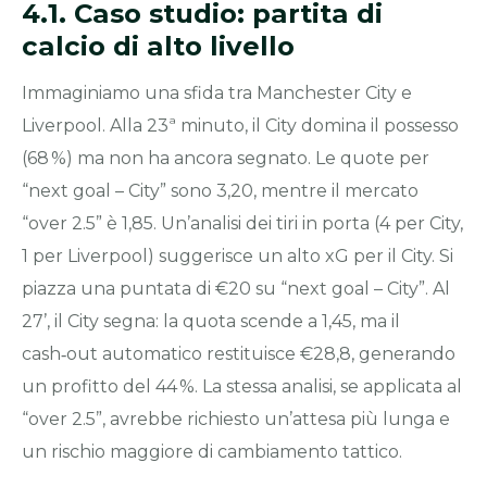
4.1. Caso studio: partita di
calcio di alto livello
Immaginiamo una sfida tra Manchester City e
Liverpool. Alla 23ª minuto, il City domina il possesso
(68 %) ma non ha ancora segnato. Le quote per
“next goal – City” sono 3,20, mentre il mercato
“over 2.5” è 1,85. Un’analisi dei tiri in porta (4 per City,
1 per Liverpool) suggerisce un alto xG per il City. Si
piazza una puntata di €20 su “next goal – City”. Al
27’, il City segna: la quota scende a 1,45, ma il
cash‑out automatico restituisce €28,8, generando
un profitto del 44 %. La stessa analisi, se applicata al
“over 2.5”, avrebbe richiesto un’attesa più lunga e
un rischio maggiore di cambiamento tattico.