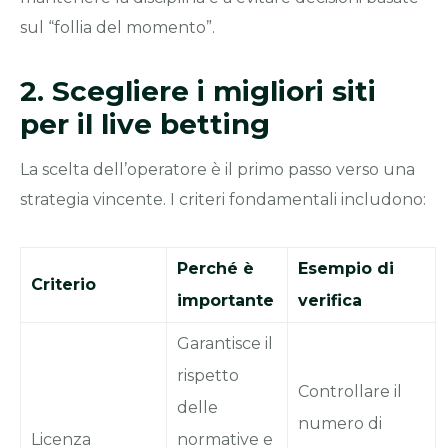
sul “follia del momento”.
2. Scegliere i migliori siti
per il live betting
La scelta dell’operatore è il primo passo verso una
strategia vincente. I criteri fondamentali includono:
Perché è
Esempio di
Criterio
importante
verifica
Garantisce il
rispetto
Controllare il
delle
numero di
Licenza
normative e