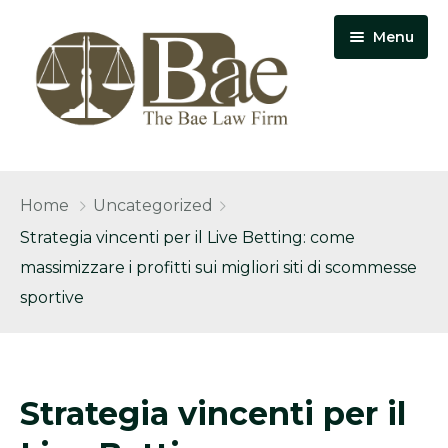
Menu
Practice Areas
Home
Uncategorized
Case Studies
Service Areas
Strategia vincenti per il Live Betting: come
massimizzare i profitti sui migliori siti di scommesse
Page
sportive
Home
Contact Us
Strategia vincenti per il