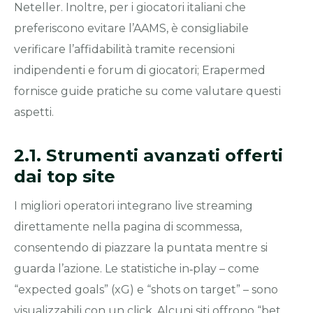
Neteller. Inoltre, per i giocatori italiani che
preferiscono evitare l’AAMS, è consigliabile
verificare l’affidabilità tramite recensioni
indipendenti e forum di giocatori; Erapermed
fornisce guide pratiche su come valutare questi
aspetti.
2.1. Strumenti avanzati offerti
dai top site
I migliori operatori integrano live streaming
direttamente nella pagina di scommessa,
consentendo di piazzare la puntata mentre si
guarda l’azione. Le statistiche in‑play – come
“expected goals” (xG) e “shots on target” – sono
visualizzabili con un click. Alcuni siti offrono “bet