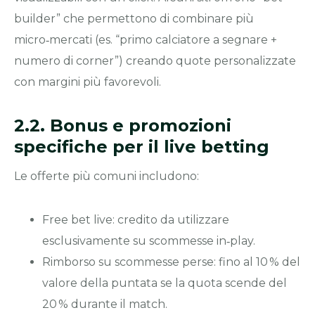
builder” che permettono di combinare più
micro‑mercati (es. “primo calciatore a segnare +
numero di corner”) creando quote personalizzate
con margini più favorevoli.
2.2. Bonus e promozioni
specifiche per il live betting
Le offerte più comuni includono:
Free bet live: credito da utilizzare
esclusivamente su scommesse in‑play.
Rimborso su scommesse perse: fino al 10 % del
valore della puntata se la quota scende del
20 % durante il match.