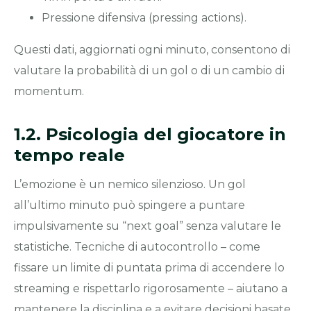
Pressione difensiva (pressing actions).
Questi dati, aggiornati ogni minuto, consentono di
valutare la probabilità di un gol o di un cambio di
momentum.
1.2. Psicologia del giocatore in
tempo reale
L’emozione è un nemico silenzioso. Un gol
all’ultimo minuto può spingere a puntare
impulsivamente su “next goal” senza valutare le
statistiche. Tecniche di autocontrollo – come
fissare un limite di puntata prima di accendere lo
streaming e rispettarlo rigorosamente – aiutano a
mantenere la disciplina e a evitare decisioni basate