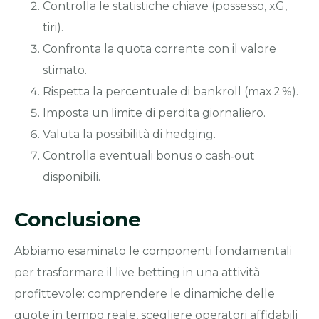
Controlla le statistiche chiave (possesso, xG,
tiri).
Confronta la quota corrente con il valore
stimato.
Rispetta la percentuale di bankroll (max 2 %).
Imposta un limite di perdita giornaliero.
Valuta la possibilità di hedging.
Controlla eventuali bonus o cash‑out
disponibili.
Conclusione
Abbiamo esaminato le componenti fondamentali
per trasformare il live betting in una attività
profittevole: comprendere le dinamiche delle
quote in tempo reale, scegliere operatori affidabili