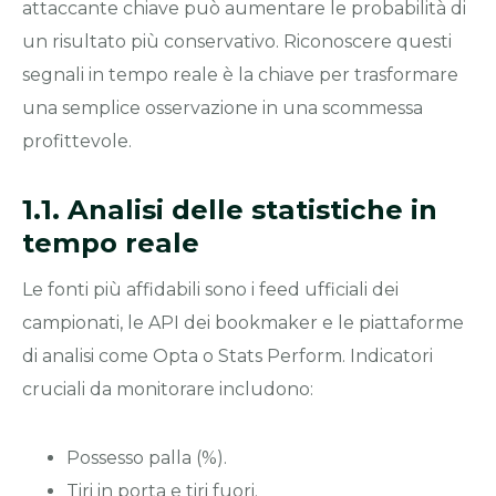
attaccante chiave può aumentare le probabilità di
un risultato più conservativo. Riconoscere questi
segnali in tempo reale è la chiave per trasformare
una semplice osservazione in una scommessa
profittevole.
1.1. Analisi delle statistiche in
tempo reale
Le fonti più affidabili sono i feed ufficiali dei
campionati, le API dei bookmaker e le piattaforme
di analisi come Opta o Stats Perform. Indicatori
cruciali da monitorare includono:
Possesso palla (%).
Tiri in porta e tiri fuori.