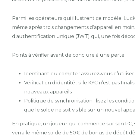
Parmi les opérateurs qui illustrent ce modèle, Luc
même après trois changements d’appareil en moins 
d’authentification unique (JWT) qui, une fois déc
Points à vérifier avant de conclure à une perte :
Identifiant du compte : assurez‑vous d’utilise
Vérification d’identité : si le KYC n’est pas fina
nouveaux appareils.
Politique de synchronisation : lisez les conditi
que le solde ne soit visible sur un nouvel appar
En pratique, un joueur qui commence sur son PC, se
verra le même solde de 50 € de bonus de dépôt dès 