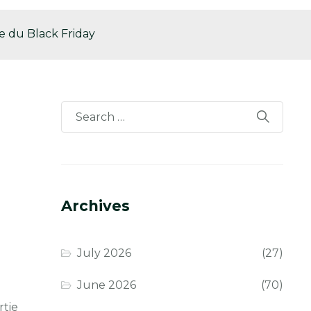
re du Black Friday
Archives
July 2026
(27)
June 2026
(70)
rtie