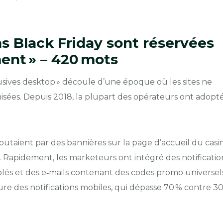
s Black Friday sont réservées
ent » – 420 mots
clusives desktop » découle d’une époque où les sites ne
misées. Depuis 2018, la plupart des opérateurs ont adopt
taient par des bannières sur la page d’accueil du casin
 Rapidement, les marketeurs ont intégré des notificatio
iblés et des e‑mails contenant des codes promo universel
ure des notifications mobiles, qui dépasse 70 % contre 3