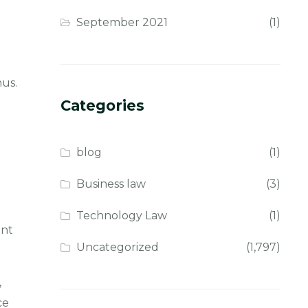
September 2021
(1)
nus.
Categories
blog
(1)
Business law
(3)
Technology Law
(1)
ant
Uncategorized
(1,797)
,
ce