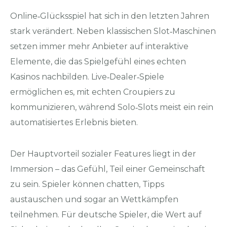
Online‑Glücksspiel hat sich in den letzten Jahren
stark verändert. Neben klassischen Slot‑Maschinen
setzen immer mehr Anbieter auf interaktive
Elemente, die das Spielgefühl eines echten
Kasinos nachbilden. Live‑Dealer‑Spiele
ermöglichen es, mit echten Croupiers zu
kommunizieren, während Solo‑Slots meist ein rein
automatisiertes Erlebnis bieten.
Der Hauptvorteil sozialer Features liegt in der
Immersion – das Gefühl, Teil einer Gemeinschaft
zu sein. Spieler können chatten, Tipps
austauschen und sogar an Wettkämpfen
teilnehmen. Für deutsche Spieler, die Wert auf