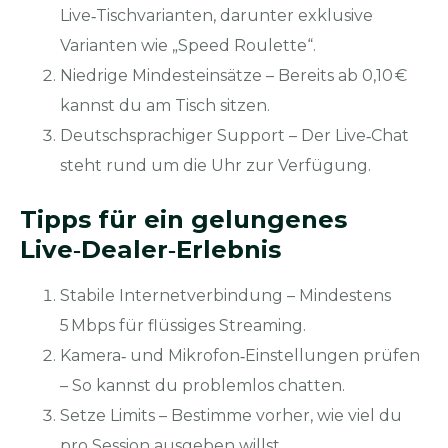
Live‑Tischvarianten, darunter exklusive
Varianten wie „Speed Roulette“.
Niedrige Mindesteinsätze – Bereits ab 0,10 €
kannst du am Tisch sitzen.
Deutschsprachiger Support – Der Live‑Chat
steht rund um die Uhr zur Verfügung.
Tipps für ein gelungenes
Live‑Dealer‑Erlebnis
Stabile Internetverbindung – Mindestens
5 Mbps für flüssiges Streaming.
Kamera‑ und Mikrofon‑Einstellungen prüfen
– So kannst du problemlos chatten.
Setze Limits – Bestimme vorher, wie viel du
pro Session ausgeben willst.