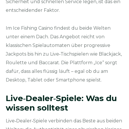
Sicherheit und schnellen Service legen, ist das ein
entscheidender Faktor.
Im Ice Fishing Casino findest du beide Welten
unter einem Dach. Das Angebot reicht von
klassischen Spielautomaten über progressive
Jackpots bis hin zu Live‑Tischspielen wie Blackjack,
Roulette und Baccarat. Die Plattform „Ice“ sorgt
dafür, dass alles flüssig läuft – egal ob du am
Desktop, Tablet oder Smartphone spielst.
Live‑Dealer‑Spiele: Was du
wissen solltest
Live‑Dealer‑Spiele verbinden das Beste aus beiden