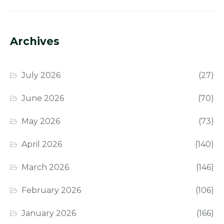
Archives
July 2026
(27)
June 2026
(70)
May 2026
(73)
April 2026
(140)
March 2026
(146)
February 2026
(106)
January 2026
(166)