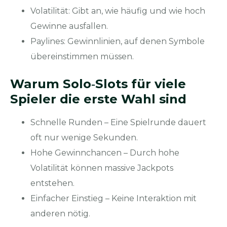
Volatilität: Gibt an, wie häufig und wie hoch
Gewinne ausfallen.
Paylines: Gewinnlinien, auf denen Symbole
übereinstimmen müssen.
Warum Solo‑Slots für viele
Spieler die erste Wahl sind
Schnelle Runden – Eine Spielrunde dauert
oft nur wenige Sekunden.
Hohe Gewinnchancen – Durch hohe
Volatilität können massive Jackpots
entstehen.
Einfacher Einstieg – Keine Interaktion mit
anderen nötig.