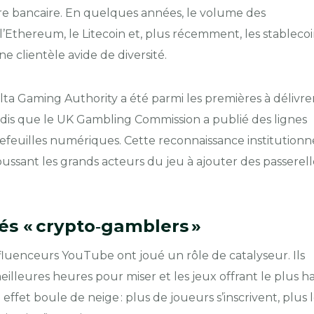
e bancaire. En quelques années, le volume des
 l’Ethereum, le Litecoin et, plus récemment, les stableco
 clientèle avide de diversité.
ta Gaming Authority a été parmi les premières à délivre
ndis que le UK Gambling Commission a publié des lignes
tefeuilles numériques. Cette reconnaissance institutionn
 poussant les grands acteurs du jeu à ajouter des passerell
és « crypto‑gamblers »
influenceurs YouTube ont joué un rôle de catalyseur. Ils
eilleures heures pour miser et les jeux offrant le plus h
ffet boule de neige : plus de joueurs s’inscrivent, plus 