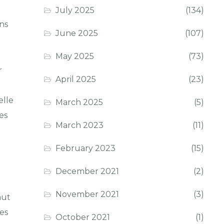
July 2025
(134)
ins
June 2025
(107)
May 2025
(73)
r
April 2025
(23)
elle
March 2025
(5)
es
March 2023
(11)
February 2023
(15)
December 2021
(2)
November 2021
(3)
aut
les
October 2021
(1)