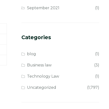
September 2021
(1)
Categories
blog
(1)
Business law
(3)
Technology Law
(1)
Uncategorized
(1,797)