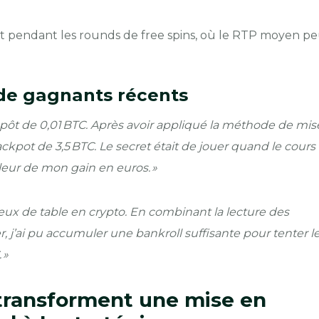
t pendant les rounds de free spins, où le RTP moyen p
de gagnants récents
dépôt de 0,01 BTC. Après avoir appliqué la méthode de mis
ackpot de 3,5 BTC. Le secret était de jouer quand le cours
aleur de mon gain en euros. »
 jeux de table en crypto. En combinant la lecture des
, j’ai pu accumuler une bankroll suffisante pour tenter l
 »
 transforment une mise en