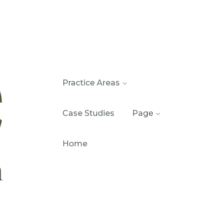
Practice Areas
Case Studies
Page
Home