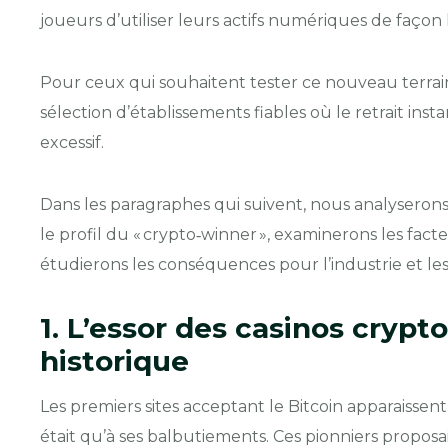
joueurs d’utiliser leurs actifs numériques de façon
Pour ceux qui souhaitent tester ce nouveau terrain 
sélection d’établissements fiables où le retrait inst
excessif.
Dans les paragraphes qui suivent, nous analyseron
le profil du « crypto‑winner », examinerons les fac
étudierons les conséquences pour l’industrie et les
1. L’essor des casinos cryp
historique
Les premiers sites acceptant le Bitcoin apparaisse
était qu’à ses balbutiements. Ces pionniers propos