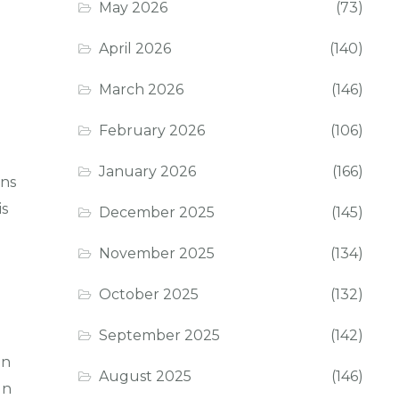
May 2026
(73)
April 2026
(140)
March 2026
(146)
February 2026
(106)
January 2026
(166)
ons
is
December 2025
(145)
November 2025
(134)
October 2025
(132)
September 2025
(142)
en
August 2025
(146)
un