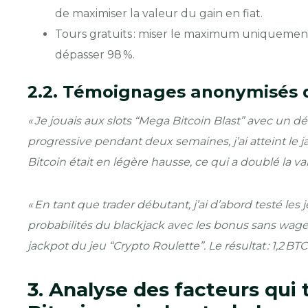
de maximiser la valeur du gain en fiat.
Tours gratuits : miser le maximum uniquemen
dépasser 98 %.
2.2. Témoignages anonymisés 
« Je jouais aux slots “Mega Bitcoin Blast” avec un 
progressive pendant deux semaines, j’ai atteint le j
Bitcoin était en légère hausse, ce qui a doublé la v
« En tant que trader débutant, j’ai d’abord testé les
probabilités du blackjack avec les bonus sans wager
jackpot du jeu “Crypto Roulette”. Le résultat : 1,2 BTC.
3. Analyse des facteurs qui