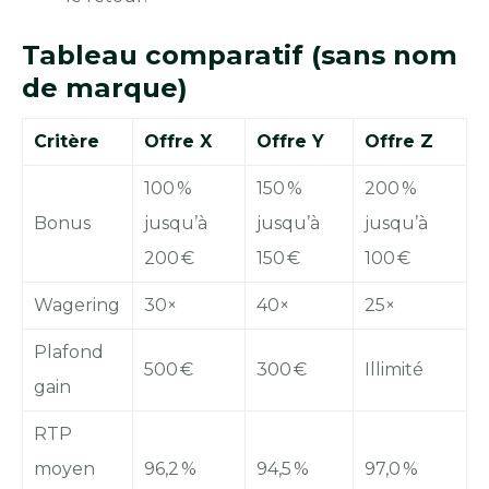
Tableau comparatif (sans nom
de marque)
Critère
Offre X
Offre Y
Offre Z
100 %
150 %
200 %
Bonus
jusqu’à
jusqu’à
jusqu’à
200 €
150 €
100 €
Wagering
30×
40×
25×
Plafond
500 €
300 €
Illimité
gain
RTP
moyen
96,2 %
94,5 %
97,0 %