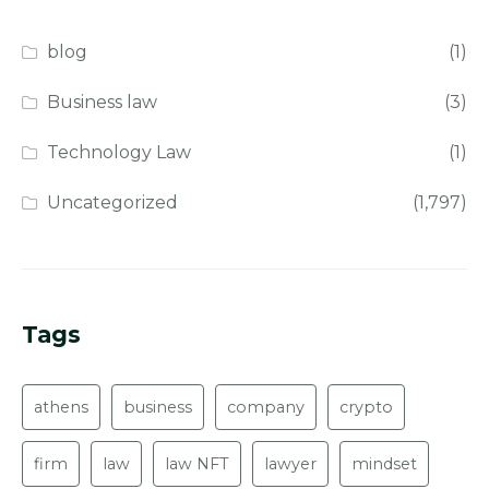
blog
(1)
Business law
(3)
Technology Law
(1)
Uncategorized
(1,797)
Tags
athens
business
company
crypto
firm
law
law NFT
lawyer
mindset