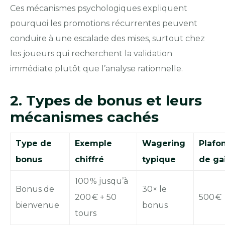
Ces mécanismes psychologiques expliquent
pourquoi les promotions récurrentes peuvent
conduire à une escalade des mises, surtout chez
les joueurs qui recherchent la validation
immédiate plutôt que l’analyse rationnelle.
2. Types de bonus et leurs
mécanismes cachés
Type de
Exemple
Wagering
Plafo
bonus
chiffré
typique
de ga
100 % jusqu’à
Bonus de
30× le
200 € + 50
500 €
bienvenue
bonus
tours