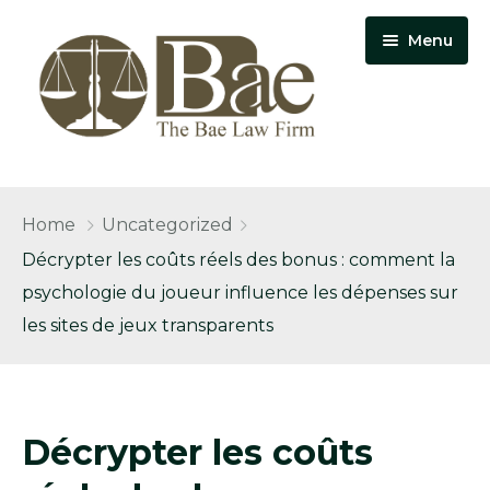
Menu
Practice Areas
Home
Uncategorized
Case Studies
Service Areas
Décrypter les coûts réels des bonus : comment la
psychologie du joueur influence les dépenses sur
Page
les sites de jeux transparents
Home
Contact Us
Décrypter les coûts