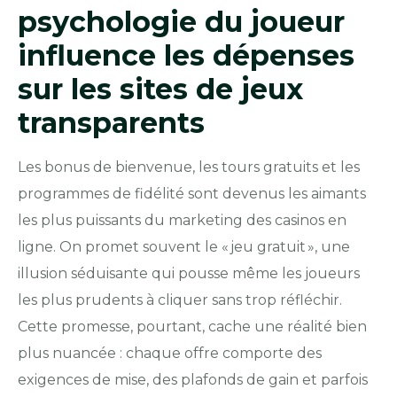
psychologie du joueur
influence les dépenses
sur les sites de jeux
transparents
Les bonus de bienvenue, les tours gratuits et les
programmes de fidélité sont devenus les aimants
les plus puissants du marketing des casinos en
ligne. On promet souvent le « jeu gratuit », une
illusion séduisante qui pousse même les joueurs
les plus prudents à cliquer sans trop réfléchir.
Cette promesse, pourtant, cache une réalité bien
plus nuancée : chaque offre comporte des
exigences de mise, des plafonds de gain et parfois