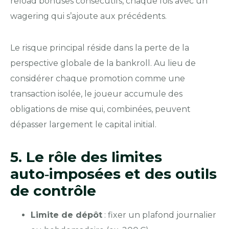
reload bonuses consécutifs, chaque fois avec un
wagering qui s’ajoute aux précédents.
Le risque principal réside dans la perte de la
perspective globale de la bankroll. Au lieu de
considérer chaque promotion comme une
transaction isolée, le joueur accumule des
obligations de mise qui, combinées, peuvent
dépasser largement le capital initial.
5. Le rôle des limites
auto‑imposées et des outils
de contrôle
Limite de dépôt
: fixer un plafond journalier