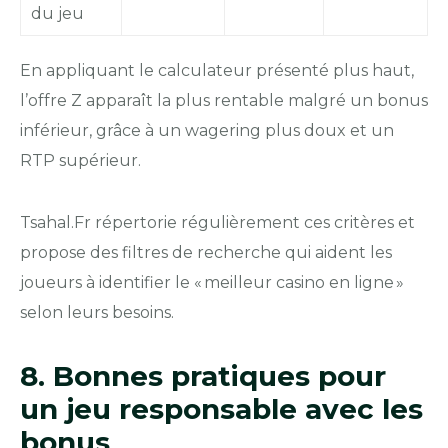
du jeu
En appliquant le calculateur présenté plus haut,
l’offre Z apparaît la plus rentable malgré un bonus
inférieur, grâce à un wagering plus doux et un
RTP supérieur.
Tsahal.Fr répertorie régulièrement ces critères et
propose des filtres de recherche qui aident les
joueurs à identifier le « meilleur casino en ligne »
selon leurs besoins.
8. Bonnes pratiques pour
un jeu responsable avec les
bonus