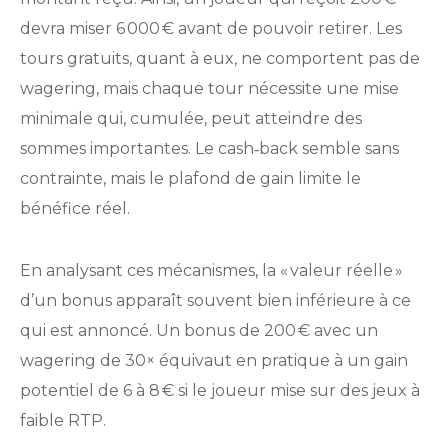
devra miser 6 000 € avant de pouvoir retirer. Les
tours gratuits, quant à eux, ne comportent pas de
wagering, mais chaque tour nécessite une mise
minimale qui, cumulée, peut atteindre des
sommes importantes. Le cash‑back semble sans
contrainte, mais le plafond de gain limite le
bénéfice réel.
En analysant ces mécanismes, la « valeur réelle »
d’un bonus apparaît souvent bien inférieure à ce
qui est annoncé. Un bonus de 200 € avec un
wagering de 30× équivaut en pratique à un gain
potentiel de 6 à 8 € si le joueur mise sur des jeux à
faible RTP.