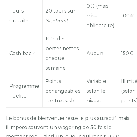
0 % (mais
Tours
20 tours sur
mise
100 €
gratuits
Starburst
obligatoire)
10 % des
pertes nettes
Cash‑back
Aucun
150 €
chaque
semaine
Points
Variable
Illimit
Programme
échangeables
selon le
(selon
fidélité
contre cash
niveau
points
Le bonus de bienvenue reste le plus attractif, mais
il impose souvent un wagering de 30 fois le
montant reçu. Ainsi, un joueur qui reçoit 200 €