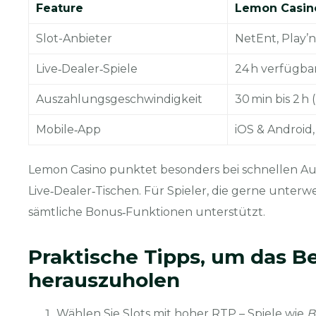
Feature
Lemon Casin
Slot-Anbieter
NetEnt, Play’
Live‑Dealer‑Spiele
24 h verfügba
Auszahlungsgeschwindigkeit
30 min bis 2 h 
Mobile‑App
iOS & Android,
Lemon Casino punktet besonders bei schnellen A
Live‑Dealer‑Tischen. Für Spieler, die gerne unterwe
sämtliche Bonus‑Funktionen unterstützt.
Praktische Tipps, um das 
herauszuholen
Wählen Sie Slots mit hoher RTP – Spiele wie
B