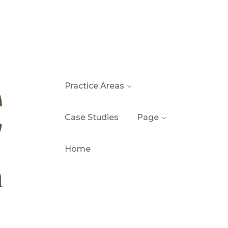
Practice Areas
Case Studies
Page
Home