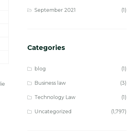
September 2021
(1)
Categories
blog
(1)
Business law
(3)
ie
Technology Law
(1)
Uncategorized
(1,797)