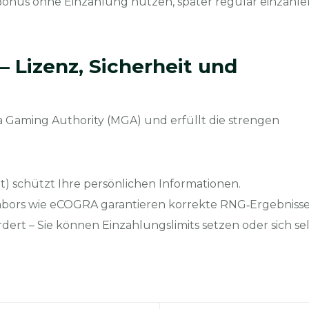
en Bonus ohne Einzahlung nutzen, später regulär einzahle
 Lizenz, Sicherheit und
a Gaming Authority (MGA) und erfüllt die strengen
) schützt Ihre persönlichen Informationen.
labors wie eCOGRA garantieren korrekte RNG‑Ergebnisse
dert – Sie können Einzahlungslimits setzen oder sich se