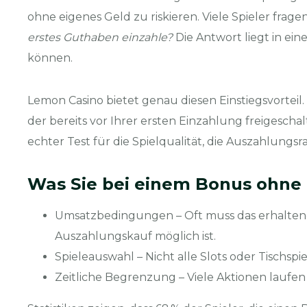
ohne eigenes Geld zu riskieren. Viele Spieler fragen
erstes Guthaben einzahle?
Die Antwort liegt in ein
können.
Lemon Casino bietet genau diesen Einstiegsvorteil.
der bereits vor Ihrer ersten Einzahlung freigeschal
echter Test für die Spielqualität, die Auszahlungs
Was Sie bei einem Bonus ohne 
Umsatzbedingungen – Oft muss das erhalten
Auszahlungskauf möglich ist.
Spieleauswahl – Nicht alle Slots oder Tischsp
Zeitliche Begrenzung – Viele Aktionen laufen