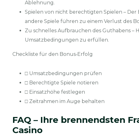
Ablehnung.
Spielen von nicht berechtigten Spielen – Der
andere Spiele führen zu einem Verlust des B
Zu schnelles Aufbrauchen des Guthabens – Ho
Umsatzbedingungen zu erfüllen.
Checkliste für den Bonus‑Erfolg
□ Umsatzbedingungen prüfen
□ Berechtigte Spiele notieren
□ Einsatzhöhe festlegen
□ Zeitrahmen im Auge behalten
FAQ – Ihre brennendsten F
Casino