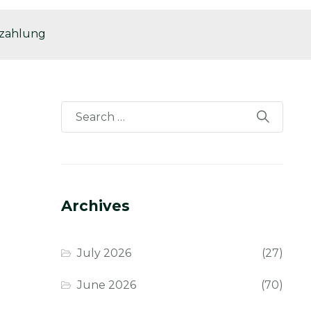
nzahlung
Archives
July 2026
(27)
June 2026
(70)