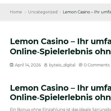
Home
Uncategorized
Lemon Casino – Ihr umfa
Lemon Casino – Ihr umfa
Online‑Spielerlebnis oh
April 14, 2026
byteio_digital
0 Comments
Lemon Casino – Ihr umfa
Online‑Spielerlebnis oh
Ein Bonus ohne Einzahlung ist das ideale Sprungbre