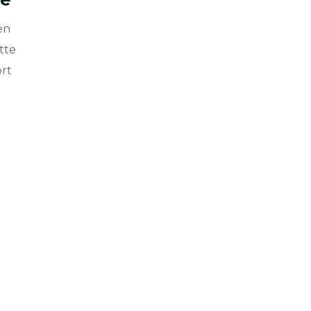
en
tte
ort