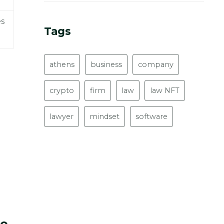
es
Tags
athens
business
company
crypto
firm
law
law NFT
lawyer
mindset
software
ue