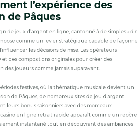
rment l’expérience des
on de Pâques
n de jeux d’argent en ligne, cantonné à de simples « din
o s’impose comme un levier stratégique capable de façonn
’influencer les décisions de mise. Les opérateurs
3D et des compositions originales pour créer des
ion des joueurs comme jamais auparavant.
ériodes festives, où la thématique musicale devient un
asion de Pâques, de nombreux sites de jeu d’argent
isent leurs bonus saisonniers avec des morceaux
 casino en ligne retrait rapide apparaît comme un repère
 paiement instantané tout en découvrant des ambiances