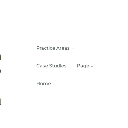
Practice Areas
Case Studies
Page
Home