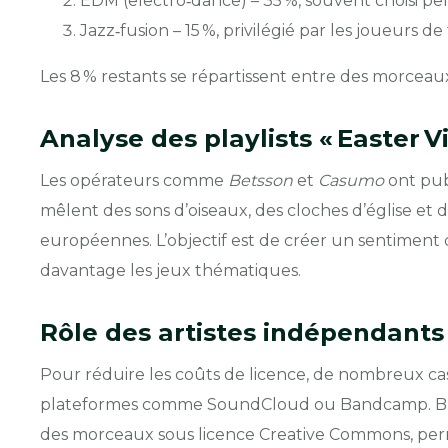
EDM (electro‑dance) – 35 %, souvent choisi pen
Jazz‑fusion – 15 %, privilégié par les joueurs
Les 8 % restants se répartissent entre des morceau
Analyse des playlists « Easter 
Les opérateurs comme
Betsson
et
Casumo
ont publ
mêlent des sons d’oiseaux, des cloches d’église et 
européennes. L’objectif est de créer un sentiment d
davantage les jeux thématiques.
Rôle des artistes indépendants 
Pour réduire les coûts de licence, de nombreux cas
plateformes comme SoundCloud ou Bandcamp. Buis
des morceaux sous licence Creative Commons, perme