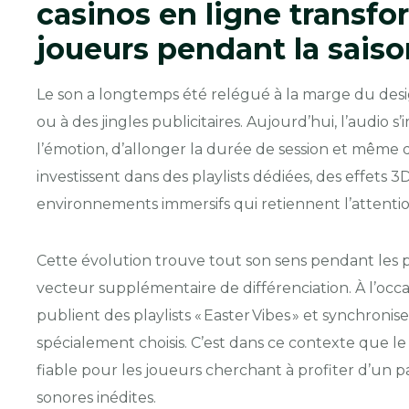
casinos en ligne transfo
joueurs pendant la sais
Le son a longtemps été relégué à la marge du desig
ou à des jingles publicitaires. Aujourd’hui, l’audi
l’émotion, d’allonger la durée de session et même d
investissent dans des playlists dédiées, des effets 
environnements immersifs qui retiennent l’attent
Cette évolution trouve tout son sens pendant les p
vecteur supplémentaire de différenciation. À l’occ
publient des playlists « Easter Vibes » et synchron
spécialement choisis. C’est dans ce contexte que le
fiable pour les joueurs cherchant à profiter d’un
sonores inédites.