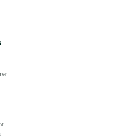
s
rer
nt
e