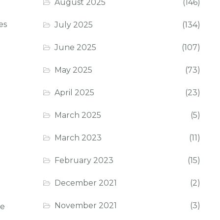
August 2025
(146)
es
July 2025
(134)
June 2025
(107)
May 2025
(73)
April 2025
(23)
March 2025
(5)
March 2023
(11)
February 2023
(15)
December 2021
(2)
November 2021
(3)
de