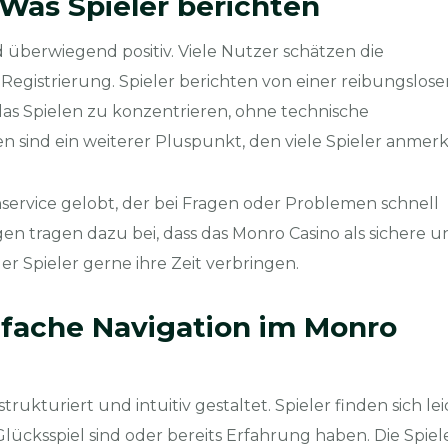
Was Spieler berichten
 überwiegend positiv. Viele Nutzer schätzen die
egistrierung. Spieler berichten von einer reibungslose
das Spielen zu konzentrieren, ohne technische
 sind ein weiterer Pluspunkt, den viele Spieler anmer
service gelobt, der bei Fragen oder Problemen schnell
en tragen dazu bei, dass das Monro Casino als sichere u
 Spieler gerne ihre Zeit verbringen.
nfache Navigation im Monro
rukturiert und intuitiv gestaltet. Spieler finden sich lei
lücksspiel sind oder bereits Erfahrung haben. Die Spiel