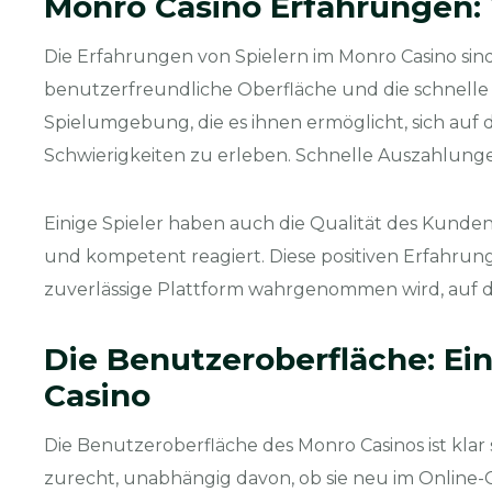
Monro Casino Erfahrungen: 
Die Erfahrungen von Spielern im Monro Casino sind
benutzerfreundliche Oberfläche und die schnelle R
Spielumgebung, die es ihnen ermöglicht, sich auf 
Schwierigkeiten zu erleben. Schnelle Auszahlungen
Einige Spieler haben auch die Qualität des Kunden
und kompetent reagiert. Diese positiven Erfahrung
zuverlässige Plattform wahrgenommen wird, auf der
Die Benutzeroberfläche: Ei
Casino
Die Benutzeroberfläche des Monro Casinos ist klar st
zurecht, unabhängig davon, ob sie neu im Online-G