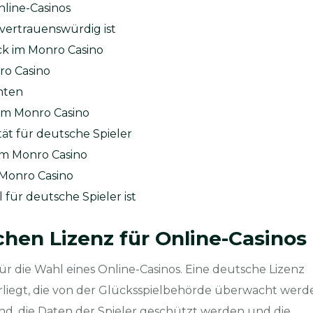
line-Casinos
vertrauenswürdig ist
ck im Monro Casino
ro Casino
hten
 im Monro Casino
ät für deutsche Spieler
im Monro Casino
 Monro Casino
für deutsche Spieler ist
hen Lizenz für Online-Casinos
für die Wahl eines Online-Casinos. Eine deutsche Lizenz
rliegt, die von der Glücksspielbehörde überwacht werd
sind, die Daten der Spieler geschützt werden und die