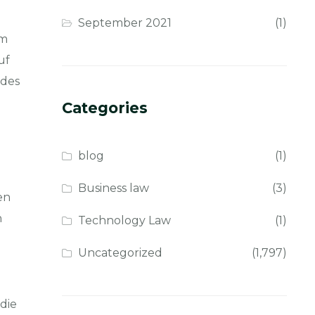
September 2021
(1)
um
uf
 des
Categories
blog
(1)
Business law
(3)
en
h
Technology Law
(1)
Uncategorized
(1,797)
die