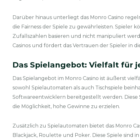
Darüber hinaus unterliegt das Monro Casino rege
die Fairness der Spiele zu gewährleisten. Spieler k
Zufallszahlen basieren und nicht manipuliert werde
Casinos und fördert das Vertrauen der Spieler in di
Das Spielangebot: Vielfalt fü
Das Spielangebot im Monro Casino ist äußerst vielfä
sowohl Spielautomaten als auch Tischspiele beinhal
Softwareentwicklern bereitgestellt werden. Diese 
die Möglichkeit, hohe Gewinne zu erzielen.
Zusätzlich zu Spielautomaten bietet das Monro Cas
Blackjack, Roulette und Poker. Diese Spiele sind i