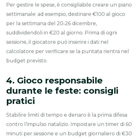
Per gestire le spese, è consigliabile creare un piano
settimanale: ad esempio, destinare €100 al gioco
per la settimana del 20‑26 dicembre,
suddividendoli in €20 al giorno. Prima di ogni
sessione, il giocatore può inserire i dati nel
calcolatore per verificare se la puntata rientra nel
budget previsto.
4. Gioco responsabile
durante le feste: consigli
pratici
Stabilire limiti di tempo e denaro è la prima difesa
contro l’impulso natalizio. Impostare un timer di 60
minuti per sessione e un budget giornaliero di €30