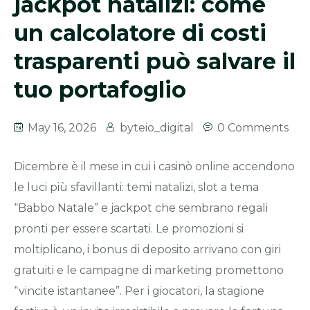
jackpot natalizi: come
un calcolatore di costi
trasparenti può salvare il
tuo portafoglio
May 16, 2026
byteio_digital
0 Comments
Dicembre è il mese in cui i casinò online accendono
le luci più sfavillanti: temi natalizi, slot a tema
“Babbo Natale” e jackpot che sembrano regali
pronti per essere scartati. Le promozioni si
moltiplicano, i bonus di deposito arrivano con giri
gratuiti e le campagne di marketing promettono
“vincite istantanee”. Per i giocatori, la stagione