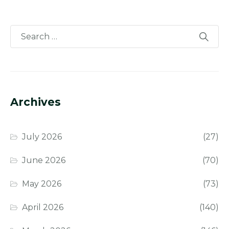
Archives
July 2026
(27)
June 2026
(70)
May 2026
(73)
April 2026
(140)