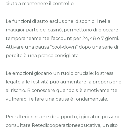
aiuta a mantenere il controllo.
Le funzioni di auto‑esclusione, disponibili nella
maggior parte dei casinò, permettono di bloccare
temporaneamente l’account per 24, 48 o 7 giorni.
Attivare una pausa “cool‑down” dopo una serie di
perdite è una pratica consigliata.
Le emozioni giocano un ruolo cruciale: lo stress
legato alle festività può aumentare la propensione
al rischio. Riconoscere quando si è emotivamente
vulnerabili e fare una pausa è fondamentale.
Per ulteriori risorse di supporto, i giocatori possono
consultare Retedicooperazioneeducativa, un sito