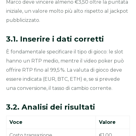
Marco deve vincere almeno €3,50 oltre la puntata
iniziale, un valore molto più alto rispetto al jackpot
pubblicizzato.
3.1. Inserire i dati corretti
È fondamentale specificare il tipo di gioco: le slot
hanno un RTP medio, mentre il video poker può
offrire RTP fino al 99,5 %. La valuta di gioco deve
essere indicata (EUR, BTC, ETH) e, se si prevede
una conversione, il tasso di cambio corrente.
3.2. Analisi dei risultati
Voce
Valore
Costo transazione
€1,00