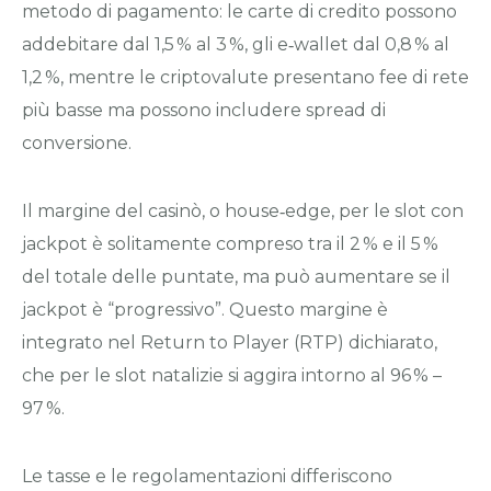
metodo di pagamento: le carte di credito possono
addebitare dal 1,5 % al 3 %, gli e‑wallet dal 0,8 % al
1,2 %, mentre le criptovalute presentano fee di rete
più basse ma possono includere spread di
conversione.
Il margine del casinò, o house‑edge, per le slot con
jackpot è solitamente compreso tra il 2 % e il 5 %
del totale delle puntate, ma può aumentare se il
jackpot è “progressivo”. Questo margine è
integrato nel Return to Player (RTP) dichiarato,
che per le slot natalizie si aggira intorno al 96 % –
97 %.
Le tasse e le regolamentazioni differiscono