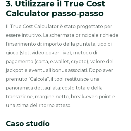
3. Utilizzare il True Cost
Calculator passo‑passo
Il True Cost Calculator è stato progettato per
essere intuitivo. La schermata principale richiede
l’inserimento di: importo della puntata, tipo di
gioco (slot, video poker, live), metodo di
pagamento (carta, e‑wallet, crypto), valore del
jackpot e eventuali bonus associati. Dopo aver
premuto “Calcola”, il tool restituisce una
panoramica dettagliata: costo totale della
transazione, margine netto, break‑even point e
una stima del ritorno atteso.
Caso studio