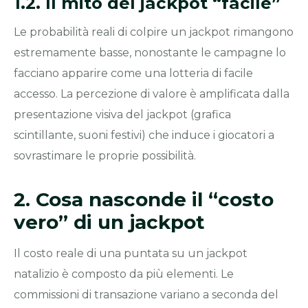
1.2. Il mito del jackpot “facile”
Le probabilità reali di colpire un jackpot rimangono
estremamente basse, nonostante le campagne lo
facciano apparire come una lotteria di facile
accesso. La percezione di valore è amplificata dalla
presentazione visiva del jackpot (grafica
scintillante, suoni festivi) che induce i giocatori a
sovrastimare le proprie possibilità.
2. Cosa nasconde il “costo
vero” di un jackpot
Il costo reale di una puntata su un jackpot
natalizio è composto da più elementi. Le
commissioni di transazione variano a seconda del