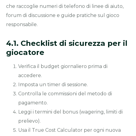
che raccoglie numeri di telefono di linee di aiuto,
forum di discussione e guide pratiche sul gioco
responsabile.
4.1. Checklist di sicurezza per il
giocatore
Verifica il budget giornaliero prima di
accedere.
Imposta un timer di sessione.
Controlla le commissioni del metodo di
pagamento.
Leggi i termini del bonus (wagering, limiti di
prelievo).
Usa il True Cost Calculator per ogni nuova