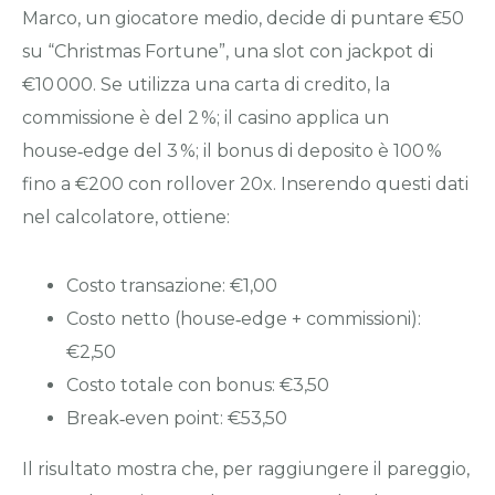
Marco, un giocatore medio, decide di puntare €50
su “Christmas Fortune”, una slot con jackpot di
€10 000. Se utilizza una carta di credito, la
commissione è del 2 %; il casino applica un
house‑edge del 3 %; il bonus di deposito è 100 %
fino a €200 con rollover 20x. Inserendo questi dati
nel calcolatore, ottiene:
Costo transazione: €1,00
Costo netto (house‑edge + commissioni):
€2,50
Costo totale con bonus: €3,50
Break‑even point: €53,50
Il risultato mostra che, per raggiungere il pareggio,