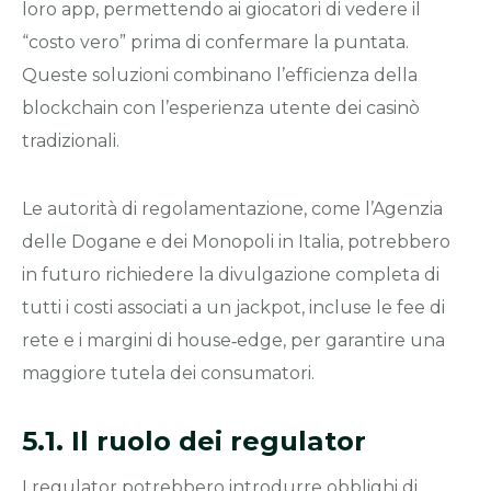
loro app, permettendo ai giocatori di vedere il
“costo vero” prima di confermare la puntata.
Queste soluzioni combinano l’efficienza della
blockchain con l’esperienza utente dei casinò
tradizionali.
Le autorità di regolamentazione, come l’Agenzia
delle Dogane e dei Monopoli in Italia, potrebbero
in futuro richiedere la divulgazione completa di
tutti i costi associati a un jackpot, incluse le fee di
rete e i margini di house‑edge, per garantire una
maggiore tutela dei consumatori.
5.1. Il ruolo dei regulator
I regulator potrebbero introdurre obblighi di