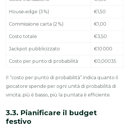
House‑edge (3 %)
€1,50
Commissione carta (2 %)
€1,00
Costo totale
€3,50
Jackpot pubblicizzato
€10 000
Costo per punto di probabilità
€0,00035
Il “costo per punto di probabilità” indica quanto il
giocatore spende per ogni unità di probabilità di
vincita; più è basso, più la puntata è efficiente.
3.3. Pianificare il budget
festivo