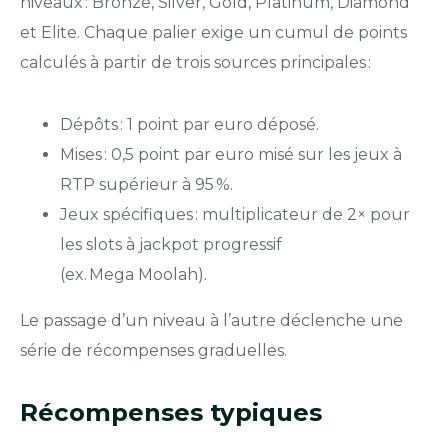
niveaux : Bronze, Silver, Gold, Platinum, Diamond
et Elite. Chaque palier exige un cumul de points
calculés à partir de trois sources principales :
Dépôts : 1 point par euro déposé.
Mises : 0,5 point par euro misé sur les jeux à
RTP supérieur à 95 %.
Jeux spécifiques : multiplicateur de 2× pour
les slots à jackpot progressif
(ex. Mega Moolah).
Le passage d’un niveau à l’autre déclenche une
série de récompenses graduelles.
Récompenses typiques