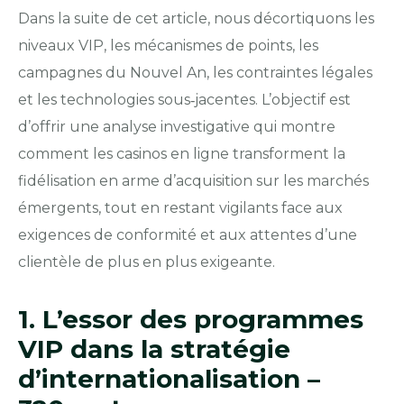
Dans la suite de cet article, nous décortiquons les
niveaux VIP, les mécanismes de points, les
campagnes du Nouvel An, les contraintes légales
et les technologies sous‑jacentes. L’objectif est
d’offrir une analyse investigative qui montre
comment les casinos en ligne transforment la
fidélisation en arme d’acquisition sur les marchés
émergents, tout en restant vigilants face aux
exigences de conformité et aux attentes d’une
clientèle de plus en plus exigeante.
1. L’essor des programmes
VIP dans la stratégie
d’internationalisation –