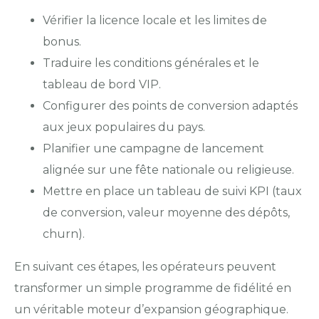
Vérifier la licence locale et les limites de
bonus.
Traduire les conditions générales et le
tableau de bord VIP.
Configurer des points de conversion adaptés
aux jeux populaires du pays.
Planifier une campagne de lancement
alignée sur une fête nationale ou religieuse.
Mettre en place un tableau de suivi KPI (taux
de conversion, valeur moyenne des dépôts,
churn).
En suivant ces étapes, les opérateurs peuvent
transformer un simple programme de fidélité en
un véritable moteur d’expansion géographique.