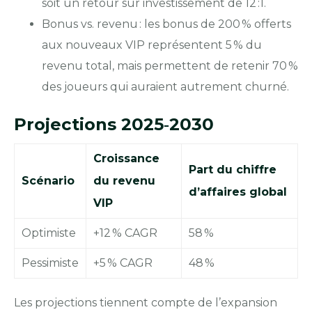
soit un retour sur investissement de 12 :1.
Bonus vs. revenu : les bonus de 200 % offerts
aux nouveaux VIP représentent 5 % du
revenu total, mais permettent de retenir 70 %
des joueurs qui auraient autrement churné.
Projections 2025‑2030
Croissance
Part du chiffre
Scénario
du revenu
d’affaires global
VIP
Optimiste
+12 % CAGR
58 %
Pessimiste
+5 % CAGR
48 %
Les projections tiennent compte de l’expansion