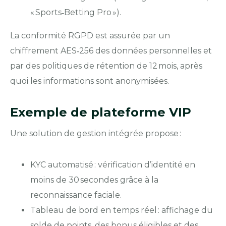
« Sports‑Betting Pro »).
La conformité RGPD est assurée par un
chiffrement AES‑256 des données personnelles et
par des politiques de rétention de 12 mois, après
quoi les informations sont anonymisées.
Exemple de plateforme VIP
Une solution de gestion intégrée propose :
KYC automatisé : vérification d’identité en
moins de 30 secondes grâce à la
reconnaissance faciale.
Tableau de bord en temps réel : affichage du
solde de points, des bonus éligibles et des