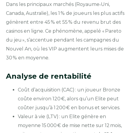
Dans les principaux marchés (Royaume‑Uni,
Canada, Australie), les 1 % de joueurs les plus actifs
génèrent entre 45 % et 55 % du revenu brut des
casinos en ligne. Ce phénomène, appelé « Pareto
du jeu », s’accentue pendant les campagnes du
Nouvel An, où les VIP augmentent leurs mises de
30 % en moyenne.
Analyse de rentabilité
Coût d’acquisition (CAC) : un joueur Bronze
coûte environ 120 €, alors qu’un Elite peut
coûter jusqu’à 1 200 € en bonus et services.
Valeur à vie (LTV) : un Elite génère en
moyenne 15 000 € de mise nette sur 12 mois,