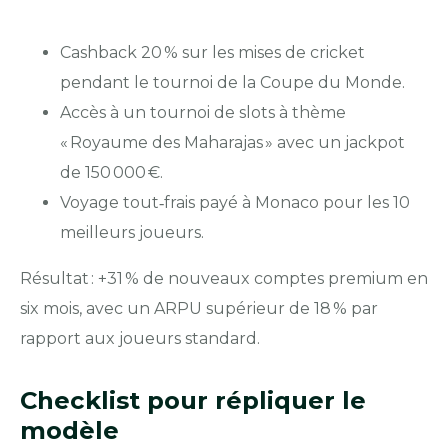
Cashback 20 % sur les mises de cricket
pendant le tournoi de la Coupe du Monde.
Accès à un tournoi de slots à thème
« Royaume des Maharajas » avec un jackpot
de 150 000 €.
Voyage tout‑frais payé à Monaco pour les 10
meilleurs joueurs.
Résultat : +31 % de nouveaux comptes premium en
six mois, avec un ARPU supérieur de 18 % par
rapport aux joueurs standard.
Checklist pour répliquer le
modèle