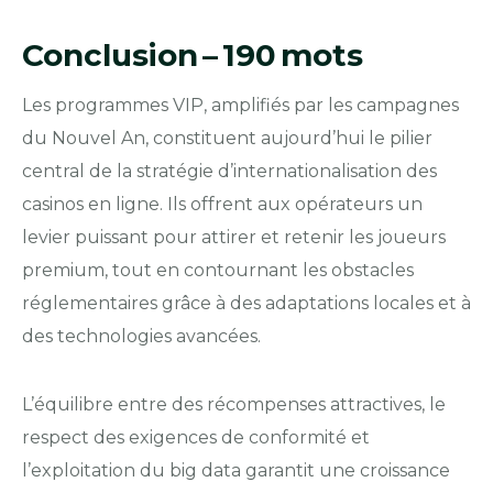
Conclusion – 190 mots
Les programmes VIP, amplifiés par les campagnes
du Nouvel An, constituent aujourd’hui le pilier
central de la stratégie d’internationalisation des
casinos en ligne. Ils offrent aux opérateurs un
levier puissant pour attirer et retenir les joueurs
premium, tout en contournant les obstacles
réglementaires grâce à des adaptations locales et à
des technologies avancées.
L’équilibre entre des récompenses attractives, le
respect des exigences de conformité et
l’exploitation du big data garantit une croissance