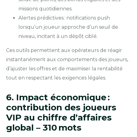
missions quotidiennes.
Alertes prédictives : notifications push
lorsqu’un joueur approche d’un seuil de
niveau, incitant à un dépôt ciblé.
Ces outils permettent aux opérateurs de réagir
instantanément aux comportements des joueurs,
d’ajuster les offres et de maximiser la rentabilité
tout en respectant les exigences légales.
6. Impact économique :
contribution des joueurs
VIP au chiffre d’affaires
global – 310 mots