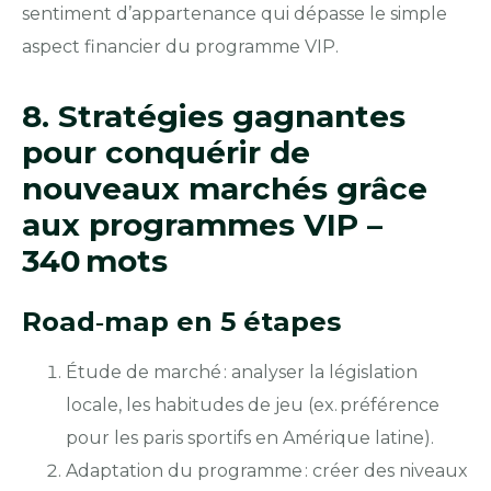
sentiment d’appartenance qui dépasse le simple
aspect financier du programme VIP.
8. Stratégies gagnantes
pour conquérir de
nouveaux marchés grâce
aux programmes VIP –
340 mots
Road‑map en 5 étapes
Étude de marché : analyser la législation
locale, les habitudes de jeu (ex. préférence
pour les paris sportifs en Amérique latine).
Adaptation du programme : créer des niveaux