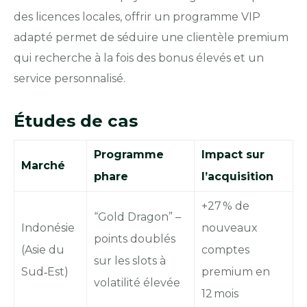
des licences locales, offrir un programme VIP
adapté permet de séduire une clientèle premium
qui recherche à la fois des bonus élevés et un
service personnalisé.
Études de cas
Programme
Impact sur
Marché
phare
l’acquisition
+27 % de
“Gold Dragon” –
Indonésie
nouveaux
points doublés
(Asie du
comptes
sur les slots à
Sud‑Est)
premium en
volatilité élevée
12 mois