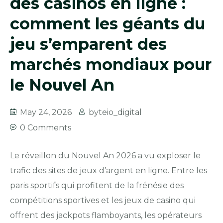
des casinos en ligne :
comment les géants du
jeu s’emparent des
marchés mondiaux pour
le Nouvel An
May 24, 2026
byteio_digital
0 Comments
Le réveillon du Nouvel An 2026 a vu exploser le
trafic des sites de jeux d’argent en ligne. Entre les
paris sportifs qui profitent de la frénésie des
compétitions sportives et les jeux de casino qui
offrent des jackpots flamboyants, les opérateurs