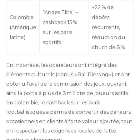
+22 % de
“Andes Elite” –
Colombie
dépôts
cashback 15 %
(Amérique
récurrents,
sur les paris
latine)
réduction du
sportifs
churn de 8 %
En Indonésie, les opérateurs ont intégré des
éléments culturels (bonus « Bali Blessing ») et ont
obtenu l’aval de la commission des jeux, ouvrant
ainsi la porte à plus de 3 millions de joueurs actifs.
En Colombie, le cashback sur les paris
footballistiques a permis de convertir des parieurs
occasionnels en clients à forte valeur ajoutée, tout
en respectant les exigences locales de lutte