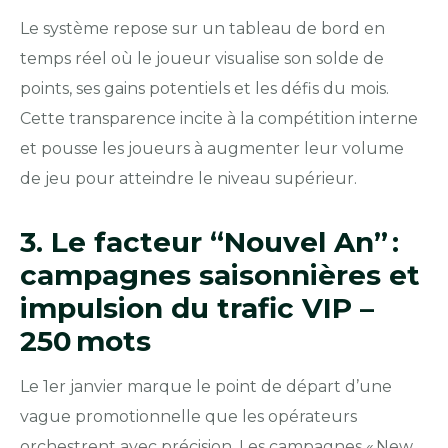
Le système repose sur un tableau de bord en
temps réel où le joueur visualise son solde de
points, ses gains potentiels et les défis du mois.
Cette transparence incite à la compétition interne
et pousse les joueurs à augmenter leur volume
de jeu pour atteindre le niveau supérieur.
3. Le facteur “Nouvel An” :
campagnes saisonnières et
impulsion du trafic VIP –
250 mots
Le 1er janvier marque le point de départ d’une
vague promotionnelle que les opérateurs
orchestrent avec précision. Les campagnes « New