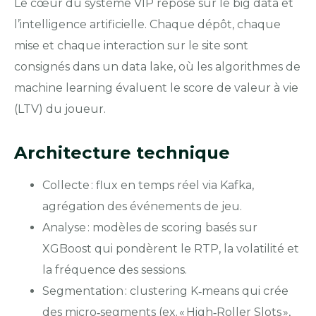
Le cœur du système VIP repose sur le big data et
l’intelligence artificielle. Chaque dépôt, chaque
mise et chaque interaction sur le site sont
consignés dans un data lake, où les algorithmes de
machine learning évaluent le score de valeur à vie
(LTV) du joueur.
Architecture technique
Collecte : flux en temps réel via Kafka,
agrégation des événements de jeu.
Analyse : modèles de scoring basés sur
XGBoost qui pondèrent le RTP, la volatilité et
la fréquence des sessions.
Segmentation : clustering K‑means qui crée
des micro‑segments (ex. « High‑Roller Slots »,