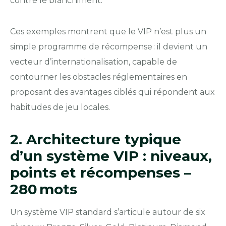
contre le blanchiment.
Ces exemples montrent que le VIP n’est plus un
simple programme de récompense : il devient un
vecteur d’internationalisation, capable de
contourner les obstacles réglementaires en
proposant des avantages ciblés qui répondent aux
habitudes de jeu locales.
2. Architecture typique
d’un système VIP : niveaux,
points et récompenses –
280 mots
Un système VIP standard s’articule autour de six