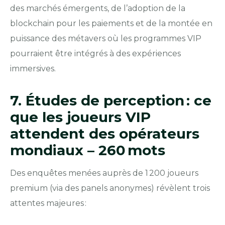
des marchés émergents, de l’adoption de la
blockchain pour les paiements et de la montée en
puissance des métavers où les programmes VIP
pourraient être intégrés à des expériences
immersives.
7. Études de perception : ce
que les joueurs VIP
attendent des opérateurs
mondiaux – 260 mots
Des enquêtes menées auprès de 1 200 joueurs
premium (via des panels anonymes) révèlent trois
attentes majeures :