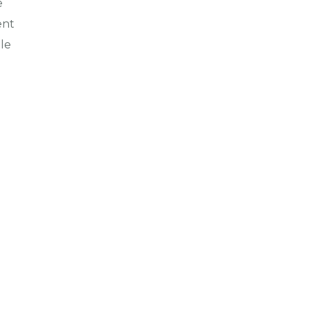
e
ent
ile