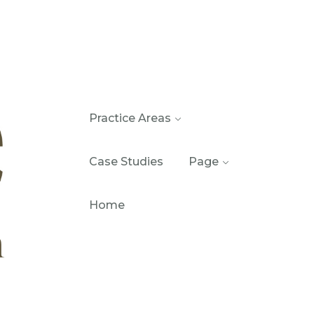
Practice Areas
Case Studies
Page
Home