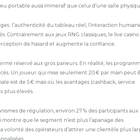
eu portable aussi immersif que celui d’une salle physiqu
es : l’authenticité du tableau réel, l’interaction humain
 dés. Contrairement aux jeux RNG classiques, le live casino
perception de hasard et augmente la confiance.
 fermé réservé aux gros parieurs. En réalité, les program
accès. Un joueur qui mise seulement 20 € par main peut 
male est de 5 € mais où les avantages (cashback, service
x plus élevés.
nismes de régulation, environ 27 % des participants aux
qui montre que le segment n’est plus l’apanage des
la volonté des opérateurs d’attirer une clientèle plus la
nnalisées.