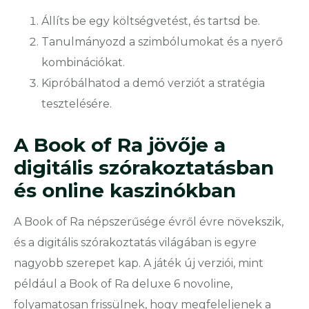
Állíts be egy költségvetést, és tartsd be.
Tanulmányozd a szimbólumokat és a nyerő
kombinációkat.
Kipróbálhatod a demó verziót a stratégia
tesztelésére.
A Book of Ra jövője a
digitális szórakoztatásban
és online kaszinókban
A Book of Ra népszerűsége évről évre növekszik,
és a digitális szórakoztatás világában is egyre
nagyobb szerepet kap. A játék új verziói, mint
például a Book of Ra deluxe 6 novoline,
folyamatosan frissülnek, hogy megfeleljenek a