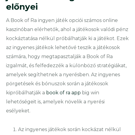
előnyei
A Book of Ra ingyen játék opciói számos online
kaszinóban elérhetők, ahol a játékosok valódi pénz
kockáztatása nélkül próbálhatják ki a játékot. Ezek
az ingyenes játékok lehetővé teszik a játékosok
számára, hogy megtapasztalják a Book of Ra
izgalmát, és felfedezzék a különböző stratégiákat,
amelyek segíthetnek a nyerésben. Az ingyenes
pörgetések és bónuszok során a játékosok
kipróbálhatják a
book of ra app
big win
lehetőségeit is, amelyek növelik a nyerési
esélyeket.
Az ingyenes játékok során kockázat nélkül