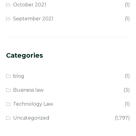
October 2021
(1)
September 2021
(1)
Categories
blog
(1)
Business law
(3)
Technology Law
(1)
Uncategorized
(1,797)