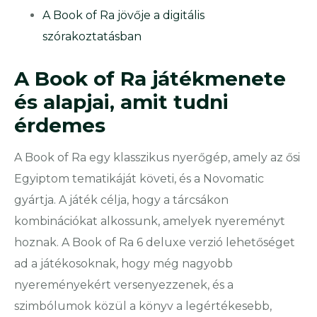
A Book of Ra jövője a digitális
szórakoztatásban
A Book of Ra játékmenete
és alapjai, amit tudni
érdemes
A Book of Ra egy klasszikus nyerőgép, amely az ősi
Egyiptom tematikáját követi, és a Novomatic
gyártja. A játék célja, hogy a tárcsákon
kombinációkat alkossunk, amelyek nyereményt
hoznak. A Book of Ra 6 deluxe verzió lehetőséget
ad a játékosoknak, hogy még nagyobb
nyereményekért versenyezzenek, és a
szimbólumok közül a könyv a legértékesebb,