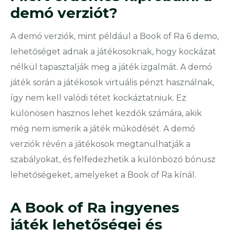
demó verziót?
A demó verziók, mint például a Book of Ra 6 demo,
lehetőséget adnak a játékosoknak, hogy kockázat
nélkül tapasztalják meg a játék izgalmát. A demó
játék során a játékosok virtuális pénzt használnak,
így nem kell valódi tétet kockáztatniuk. Ez
különösen hasznos lehet kezdők számára, akik
még nem ismerik a játék működését. A demó
verziók révén a játékosok megtanulhatják a
szabályokat, és felfedezhetik a különböző bónusz
lehetőségeket, amelyeket a Book of Ra kínál.
A Book of Ra ingyenes
játék lehetőségei és