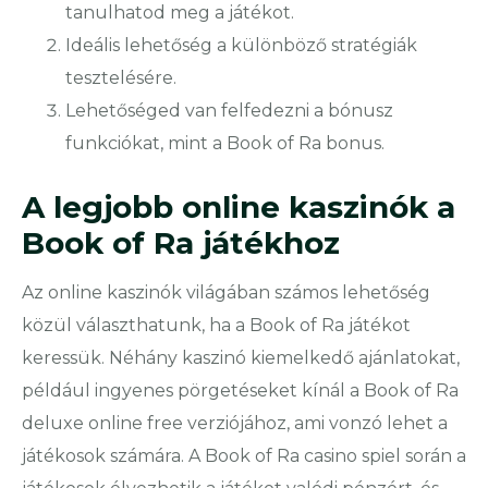
tanulhatod meg a játékot.
Ideális lehetőség a különböző stratégiák
tesztelésére.
Lehetőséged van felfedezni a bónusz
funkciókat, mint a Book of Ra bonus.
A legjobb online kaszinók a
Book of Ra játékhoz
Az online kaszinók világában számos lehetőség
közül választhatunk, ha a Book of Ra játékot
keressük. Néhány kaszinó kiemelkedő ajánlatokat,
például ingyenes pörgetéseket kínál a Book of Ra
deluxe online free verziójához, ami vonzó lehet a
játékosok számára. A Book of Ra casino spiel során a