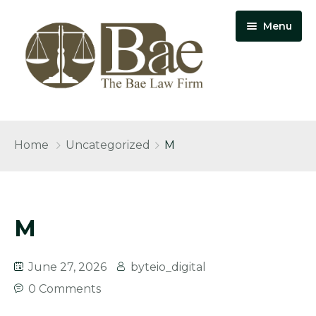
Menu
Practice Areas
Home
Uncategorized
M
Case Studies
Service Areas
Page
M
Home
Contact Us
June 27, 2026
byteio_digital
0 Comments