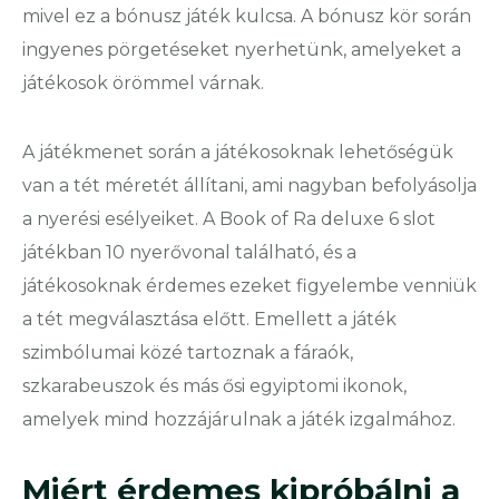
mivel ez a bónusz játék kulcsa. A bónusz kör során
ingyenes pörgetéseket nyerhetünk, amelyeket a
játékosok örömmel várnak.
A játékmenet során a játékosoknak lehetőségük
van a tét méretét állítani, ami nagyban befolyásolja
a nyerési esélyeiket. A Book of Ra deluxe 6 slot
játékban 10 nyerővonal található, és a
játékosoknak érdemes ezeket figyelembe venniük
a tét megválasztása előtt. Emellett a játék
szimbólumai közé tartoznak a fáraók,
szkarabeuszok és más ősi egyiptomi ikonok,
amelyek mind hozzájárulnak a játék izgalmához.
Miért érdemes kipróbálni a